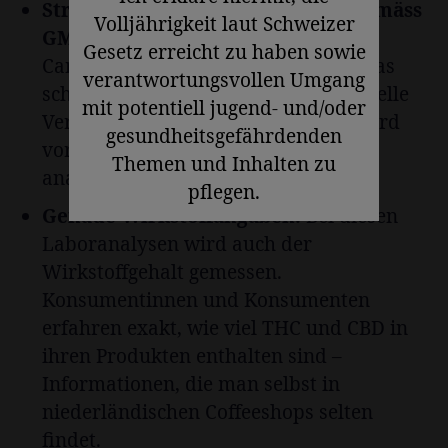
Strenge Produktionskontrollen gemäss
Volljährigkeit laut Schweizer
GMP:
Nach der Ernte werden die
Gesetz erreicht zu haben sowie
Cannabisblüten weiterverarbeitet. Das
verantwortungsvollen Umgang
schliesst u. a. Kontrollen auf mikrobielle
mit potentiell jugend- und/oder
Verunreinigungen ein – jede Ernte wird
gesundheitsgefährdenden
vor Freigabe zum Verkauf im Labor
Themen und Inhalten zu
analysiert.
pflegen.
Genaue Wirkstoffangaben:
Bei diesen
Laboranalysen wird auch der
Wirkstoffgehalt gemessen.
Konsumentinnen und Konsumenten
erfahren exakt, wie viel THC und CBD in
ihren Produkten enthalten sind –
Informationen, die man selbst in
niederländischen Coffeeshops selten
findet.