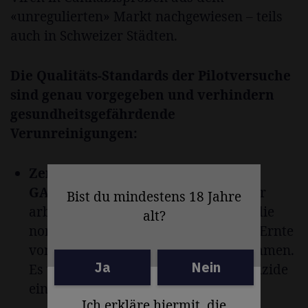
«unregulierten» Markt nachgewiesen – teils
auch in Schweizer Städten.
Die Qualitäts-Standards der Pilotversuche
sind genau vorgegeben und verhindern
gesundheitsgefährdende
Verunreinigungen:
Zertifizierter Anbau nach Bio- und
GACP-Richtlinien:
Die Anbaupartner
Bist du mindestens 18 Jahre
arbeiten unter strengen Richtlinien, die
alt?
normalerweise beim Anbau und der Ernte
von Arzneipflanzen zum Einsatz kommen.
Ja
Nein
Es werden keine Herbizide oder Pestizide
eingesetzt.
Ich erkläre hiermit, die