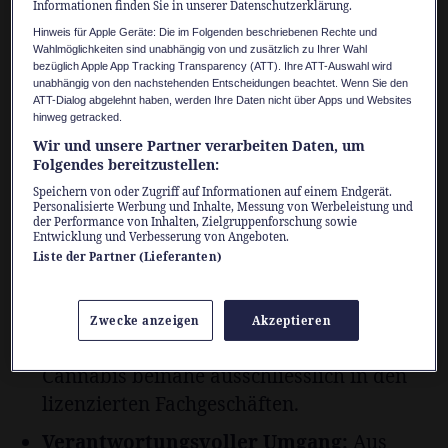
Informationen finden Sie in unserer Datenschutzerklärung.
Hinweis für Apple Geräte: Die im Folgenden beschriebenen Rechte und
Positive Zwischenergebnisse nach
Wahlmöglichkeiten sind unabhängig von und zusätzlich zu Ihrer Wahl
bezüglich Apple App Tracking Transparency (ATT). Ihre ATT-Auswahl wird
einem Jahr Studie
unabhängig von den nachstehenden Entscheidungen beachtet. Wenn Sie den
ATT-Dialog abgelehnt haben, werden Ihre Daten nicht über Apps und Websites
Seit Dezember 2023 ist «Grashaus Projects»
hinweg getracked.
Wir und unsere Partner verarbeiten Daten, um
das europaweit erste Fachgeschäft für legale
Folgendes bereitzustellen:
THC-haltige Produkte für den Freizeitkonsum
Speichern von oder Zugriff auf Informationen auf einem Endgerät.
von Erwachsenen. Nach inzwischen
zwölf
Personalisierte Werbung und Inhalte, Messung von Werbeleistung und
der Performance von Inhalten, Zielgruppenforschung sowie
Monaten
zeigen die ersten Auswertungen:
Entwicklung und Verbesserung von Angeboten.
Liste der Partner (Lieferanten)
Weniger Käufe vom unregulierten und
illegalen Markt:
Knapp zwei Drittel der
Zwecke anzeigen
Akzeptieren
Studienteilnehmenden kaufen ihr
Cannabis beinahe ausschliesslich in den
lizenzierten Fachgeschäften.
Verantwortungsvoller Umgang:
Aus