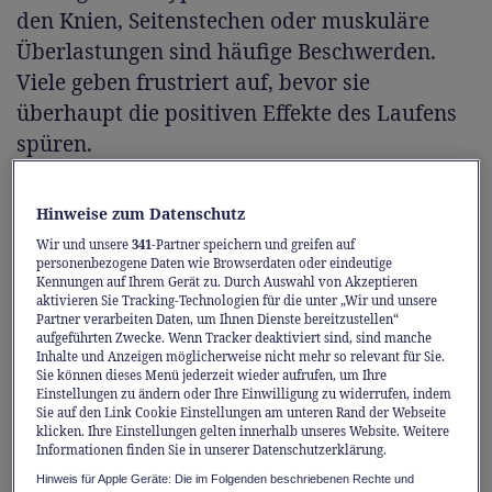
den Knien, Seitenstechen oder muskuläre
Überlastungen sind häufige Beschwerden.
Viele geben frustriert auf, bevor sie
überhaupt die positiven Effekte des Laufens
spüren.
Dabei lassen sich die meisten Probleme mit
Hinweise zum Datenschutz
dem richtigen Wissen vermeiden. Das weiss
Wir und unsere
341
-Partner speichern und greifen auf
auch Markus Ryffel. Der Schweizer
personenbezogene Daten wie Browserdaten oder eindeutige
Kennungen auf Ihrem Gerät zu. Durch Auswahl von Akzeptieren
Laufexperte erklärt im Interview, worauf es
aktivieren Sie Tracking-Technologien für die unter „Wir und unsere
Partner verarbeiten Daten, um Ihnen Dienste bereitzustellen“
beim Laufstart ankommt, welche Fehler
aufgeführten Zwecke. Wenn Tracker deaktiviert sind, sind manche
häufig gemacht werden und wie sich typische
Inhalte und Anzeigen möglicherweise nicht mehr so relevant für Sie.
Sie können dieses Menü jederzeit wieder aufrufen, um Ihre
Verletzungen verhindern lassen.
Einstellungen zu ändern oder Ihre Einwilligung zu widerrufen, indem
Sie auf den Link Cookie Einstellungen am unteren Rand der Webseite
klicken. Ihre Einstellungen gelten innerhalb unseres Website. Weitere
Herr Ryffel, viele Laufanfänger starten
Informationen finden Sie in unserer Datenschutzerklärung.
voller Motivation und haben nach kurzer
Hinweis für Apple Geräte: Die im Folgenden beschriebenen Rechte und