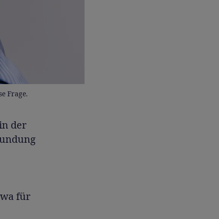
e Frage.
in der
rkundung
twa für