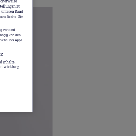
icherweise
stellungen zu
m unteren Rand
nen finden Sie
ig von und
hängig von den
nicht über Apps
n:
d Inhalte,
Entwicklung