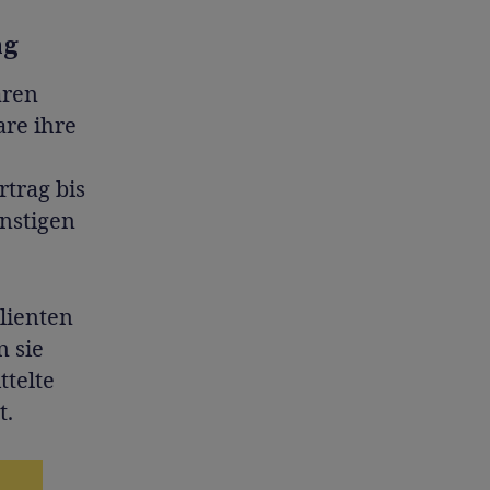
ng
aren
are ihre
trag bis
nstigen
lienten
n sie
ttelte
t.