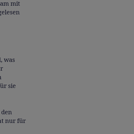
sam mit
gelesen
d, was
er
n
ür sie
n den
t nur für