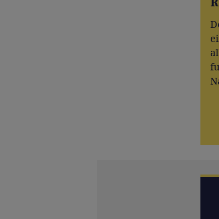
R
D
e
al
f
N