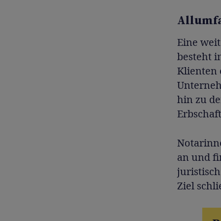
Allumfa
Eine wei
besteht i
Klienten 
Unterneh
hin zu d
Erbschaft
Notarinn
an und fi
juristis
Ziel schl