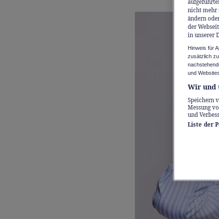
aufgeführte
nicht mehr 
ändern oder
der Webseit
in unserer 
Hinweis für 
zusätzlich z
nachstehende
und Websites
Wir und 
Speichern v
Messung vo
und Verbes
Liste der 