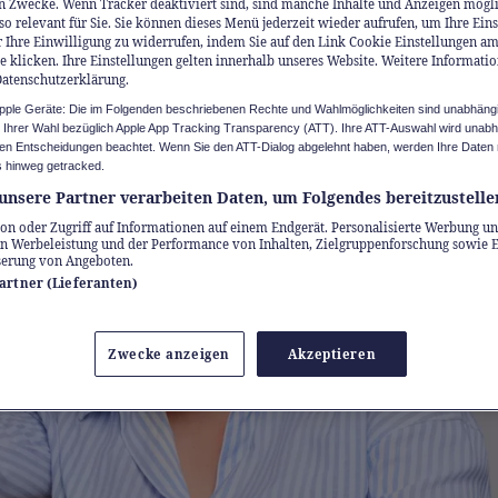
n Zwecke. Wenn Tracker deaktiviert sind, sind manche Inhalte und Anzeigen mögl
so relevant für Sie. Sie können dieses Menü jederzeit wieder aufrufen, um Ihre Ein
 Ihre Einwilligung zu widerrufen, indem Sie auf den Link Cookie Einstellungen a
e klicken. Ihre Einstellungen gelten innerhalb unseres Website. Weitere Informatio
Datenschutzerklärung.
Apple Geräte: Die im Folgenden beschriebenen Rechte und Wahlmöglichkeiten sind unabhäng
u Ihrer Wahl bezüglich Apple App Tracking Transparency (ATT). Ihre ATT-Auswahl wird unab
n Entscheidungen beachtet. Wenn Sie den ATT-Dialog abgelehnt haben, werden Ihre Daten 
 hinweg getracked.
unsere Partner verarbeiten Daten, um Folgendes bereitzustelle
on oder Zugriff auf Informationen auf einem Endgerät. Personalisierte Werbung un
n Werbeleistung und der Performance von Inhalten, Zielgruppenforschung sowie 
serung von Angeboten.
Partner (Lieferanten)
Zwecke anzeigen
Akzeptieren