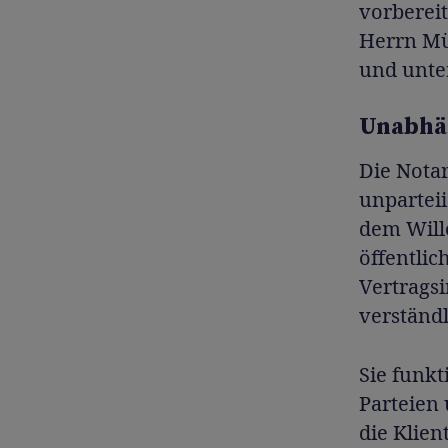
vorberei
Herrn Mül
und unte
Unabhän
Die Nota
unparteii
dem Wille
öffentli
Vertragsi
verständl
Sie funkt
Parteien 
die Klien