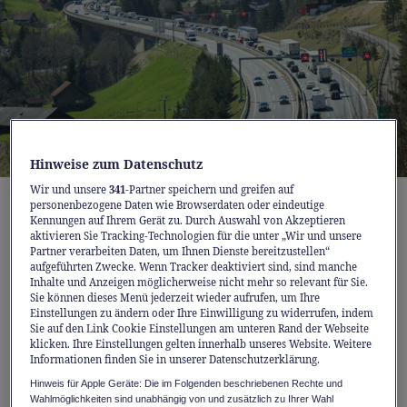
Hinweise zum Datenschutz
Wir und unsere
341
-Partner speichern und greifen auf
Immer dabei, aber nie mittendrin: Was andere nervt, ist für
personenbezogene Daten wie Browserdaten oder eindeutige
Stauspotter Mike das Paradies.
Kennungen auf Ihrem Gerät zu. Durch Auswahl von Akzeptieren
aktivieren Sie Tracking-Technologien für die unter „Wir und unsere
Partner verarbeiten Daten, um Ihnen Dienste bereitzustellen“
Mike kennt die Schweizer Stauszene wie kein
aufgeführten Zwecke. Wenn Tracker deaktiviert sind, sind manche
Inhalte und Anzeigen möglicherweise nicht mehr so relevant für Sie.
Zweiter. Am liebsten besucht er die Hotspots
Sie können dieses Menü jederzeit wieder aufrufen, um Ihre
Einstellungen zu ändern oder Ihre Einwilligung zu widerrufen, indem
des Stillstands, steht aber selbst nie im Stau.
Sie auf den Link Cookie Einstellungen am unteren Rand der Webseite
Über Ostern wird er natürlich wieder am
klicken. Ihre Einstellungen gelten innerhalb unseres Website. Weitere
Informationen finden Sie in unserer Datenschutzerklärung.
Gotthard sein. Von Donnerstag bis Samstag
Hinweis für Apple Geräte: Die im Folgenden beschriebenen Rechte und
am Nordportal und ab Sonntag am Südportal.
Wahlmöglichkeiten sind unabhängig von und zusätzlich zu Ihrer Wahl