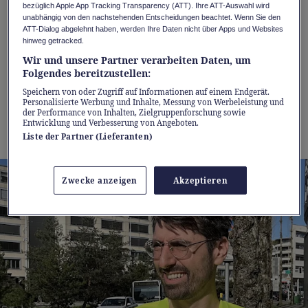
bezüglich Apple App Tracking Transparency (ATT). Ihre ATT-Auswahl wird
unabhängig von den nachstehenden Entscheidungen beachtet. Wenn Sie den
Die besten Aussichtspunkte? Streng geheim.
ATT-Dialog abgelehnt haben, werden Ihre Daten nicht über Apps und Websites
hinweg getracked.
Denn auch hierzulande wächst die
Wir und unsere Partner verarbeiten Daten, um
Community der Stauspotter. «Die Schweiz ist
Folgendes bereitzustellen:
ein Paradies für Leute wie mich. Mehr
Speichern von oder Zugriff auf Informationen auf einem Endgerät.
Personalisierte Werbung und Inhalte, Messung von Werbeleistung und
Verkehr, mehr Baustellen. Für Spotter ist das
der Performance von Inhalten, Zielgruppenforschung sowie
Entwicklung und Verbesserung von Angeboten.
wie ein Sechser im Lotto.»
Liste der Partner (Lieferanten)
Zwecke anzeigen
Akzeptieren