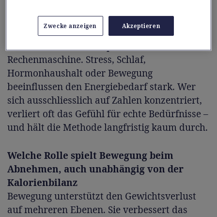
schlecht und können sogar
Mangelerscheinungen begünstigen – auch
Zwecke anzeigen
Akzeptieren
wenn sie kalorienarm sind. Zudem
funktioniert unser Körper nicht wie eine
Rechenmaschine. Stress, Schlaf,
Hormonhaushalt oder Bewegung
beeinflussen den Energiebedarf stark. Wer
sich ausschliesslich auf Zahlen konzentriert,
verliert oft das Gefühl für echte Bedürfnisse –
und hält die Methode langfristig kaum durch.
Welche Rolle spielt Bewegung beim
Abnehmen, auch unabhängig von der
Kalorienbilanz
Bewegung unterstützt den Gewichtsverlust
auf mehreren Ebenen. Sie verbessert das