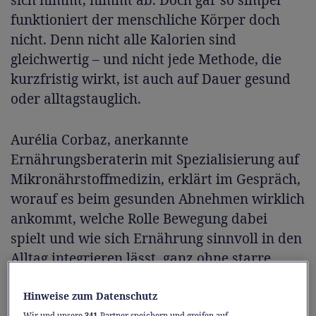
sich nimmt, nimmt ab. Doch gar so simpel
funktioniert der menschliche Körper doch
nicht. Denn nicht alle Kalorien sind
gleichwertig – und nicht jede Methode, die
kurzfristig wirkt, ist auch auf Dauer gesund
oder alltagstauglich.
Aurélia Corbaz, anerkannte
Ernährungsberaterin mit Spezialisierung auf
Mikronährstoffmedizin, erklärt im Gespräch,
worauf es beim gesunden Abnehmen wirklich
ankommt, welche Rolle Bewegung dabei
spielt und wie sich Ernährung sinnvoll in den
Alltag integrieren lässt, ganz ohne starre
Regeln oder harten Verzicht.
Hinweise zum Datenschutz
Wir und unsere
341
-Partner speichern und greifen auf