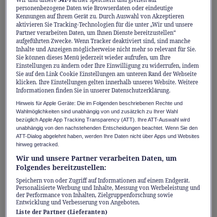
«Nicht alle Kalorien sind
personenbezogene Daten wie Browserdaten oder eindeutige
Kennungen auf Ihrem Gerät zu. Durch Auswahl von Akzeptieren
gleich – Qualität geht vor
aktivieren Sie Tracking-Technologien für die unter „Wir und unsere
Partner verarbeiten Daten, um Ihnen Dienste bereitzustellen“
Quantität!»
aufgeführten Zwecke. Wenn Tracker deaktiviert sind, sind manche
Inhalte und Anzeigen möglicherweise nicht mehr so relevant für Sie.
Sie können dieses Menü jederzeit wieder aufrufen, um Ihre
Einstellungen zu ändern oder Ihre Einwilligung zu widerrufen, indem
Frau Corbaz, weshalb ist Kalorienzählen
Sie auf den Link Cookie Einstellungen am unteren Rand der Webseite
klicken. Ihre Einstellungen gelten innerhalb unseres Website. Weitere
keine Garantie für nachhaltigen
Informationen finden Sie in unserer Datenschutzerklärung.
Gewichtsverlust?
Hinweis für Apple Geräte: Die im Folgenden beschriebenen Rechte und
Aurélia Corbaz: Weil Kalorien nicht gleich
Wahlmöglichkeiten sind unabhängig von und zusätzlich zu Ihrer Wahl
bezüglich Apple App Tracking Transparency (ATT). Ihre ATT-Auswahl wird
Kalorien sind. Hochwertige Lebensmittel wie
unabhängig von den nachstehenden Entscheidungen beachtet. Wenn Sie den
ATT-Dialog abgelehnt haben, werden Ihre Daten nicht über Apps und Websites
gesunde Fette, Ballaststoffe oder Proteine
hinweg getracked.
liefern nicht nur Energie, sondern auch
Wir und unsere Partner verarbeiten Daten, um
wertvolle Nährstoffe, fördern das
Folgendes bereitzustellen:
Sättigungsgefühl und unterstützen den
Speichern von oder Zugriff auf Informationen auf einem Endgerät.
Personalisierte Werbung und Inhalte, Messung von Werbeleistung und
Stoffwechsel. Verarbeitete Produkte mit
der Performance von Inhalten, Zielgruppenforschung sowie
Entwicklung und Verbesserung von Angeboten.
geringem Nährwert hingegen sättigen oft
Liste der Partner (Lieferanten)