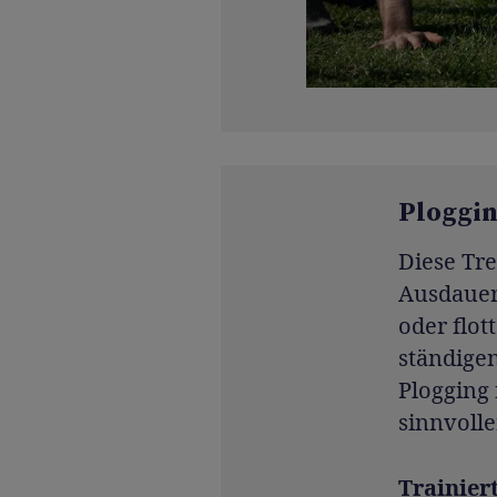
Ploggin
Diese Tr
Ausdauer
oder flo
ständige
Plogging 
sinnvolle
Trainier