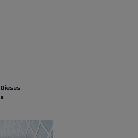
 Dieses
on