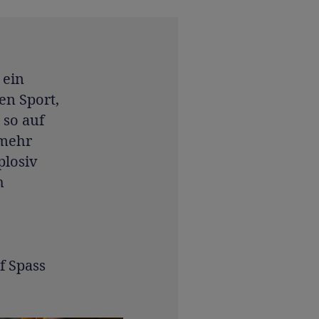
 ein
en Sport,
 so auf
 mehr
plosiv
h
f Spass