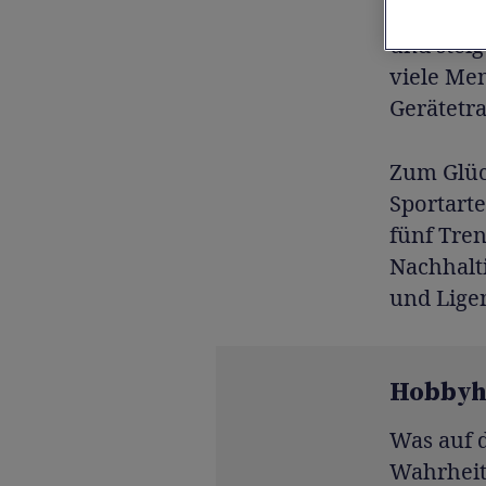
verbesser
und stei
viele Men
Gerätetra
Zum Glüc
Sportarte
fünf Tren
Nachhalti
und Ligen
Hobbyho
Was auf d
Wahrheit