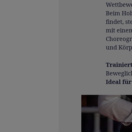
Wettbewe
Beim Hob
findet, 
mit einem
Choreogr
und Körpe
Trainier
Beweglic
Ideal für