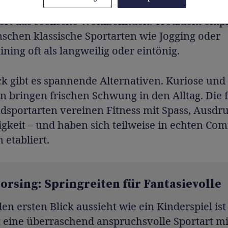
t die Herz-Kreislauf-Funktion, kräftigt die Mus
gert das seelische Wohlbefinden. Trotzdem emp
schen klassische Sportarten wie Jogging oder
ining oft als langweilig oder eintönig.
k gibt es spannende Alternativen. Kuriose und 
n bringen frischen Schwung in den Alltag. Die
dsportarten vereinen Fitness mit Spass, Ausdr
gkeit – und haben sich teilweise in echten Co
 etabliert.
rsing: Springreiten für Fantasievolle
en ersten Blick aussieht wie ein Kinderspiel ist
 eine überraschend anspruchsvolle Sportart mi