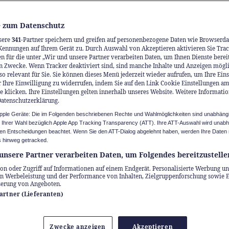
 zum Datenschutz
sere
341
-Partner speichern und greifen auf personenbezogene Daten wie Browserda
Kennungen auf Ihrem Gerät zu. Durch Auswahl von Akzeptieren aktivieren Sie Trac
n für die unter „Wir und unsere Partner verarbeiten Daten, um Ihnen Dienste berei
n Zwecke. Wenn Tracker deaktiviert sind, sind manche Inhalte und Anzeigen mögl
so relevant für Sie. Sie können dieses Menü jederzeit wieder aufrufen, um Ihre Ein
 Ihre Einwilligung zu widerrufen, indem Sie auf den Link Cookie Einstellungen a
e klicken. Ihre Einstellungen gelten innerhalb unseres Website. Weitere Informatio
Datenschutzerklärung.
Apple Geräte: Die im Folgenden beschriebenen Rechte und Wahlmöglichkeiten sind unabhäng
u Ihrer Wahl bezüglich Apple App Tracking Transparency (ATT). Ihre ATT-Auswahl wird unab
n Entscheidungen beachtet. Wenn Sie den ATT-Dialog abgelehnt haben, werden Ihre Daten 
 hinweg getracked.
unsere Partner verarbeiten Daten, um Folgendes bereitzustelle
on oder Zugriff auf Informationen auf einem Endgerät. Personalisierte Werbung un
n Werbeleistung und der Performance von Inhalten, Zielgruppenforschung sowie 
serung von Angeboten.
Partner (Lieferanten)
 stärkt Körper und Geist. Wer sich regelmässi
Zwecke anzeigen
Akzeptieren