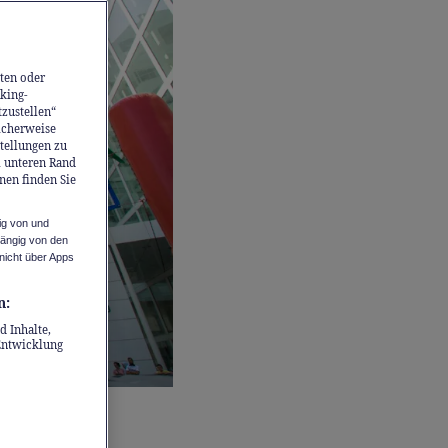
ten oder
king-
tzustellen“
icherweise
stellungen zu
m unteren Rand
nen finden Sie
ig von und
hängig von den
nicht über Apps
n:
d Inhalte,
Entwicklung
g bewegt,