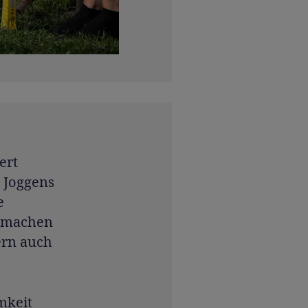
ert
 Joggens
e
l machen
ern auch
mkeit