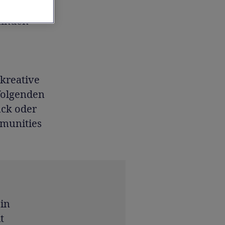
kulatur
finden
kreative
 folgenden
uck oder
mmunities
 in
t