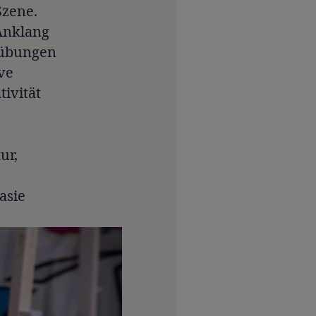
Szene.
Anklang
nübungen
ve
ivität
ur,
asie