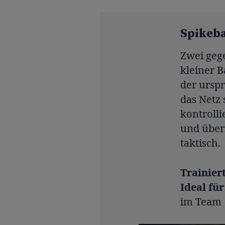
Spikebal
Zwei gege
kleiner B
der urspr
das Netz 
kontrolli
und über
taktisch.
Trainier
Ideal für
im Team