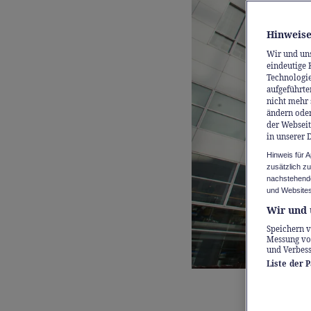
Hinweise
Wir und un
eindeutige 
Technologie
aufgeführte
nicht mehr 
ändern oder
der Webseit
in unserer 
Hinweis für 
zusätzlich z
nachstehende
und Websites
Wir und 
Speichern v
Messung vo
und Verbes
Liste der 
Bewegung