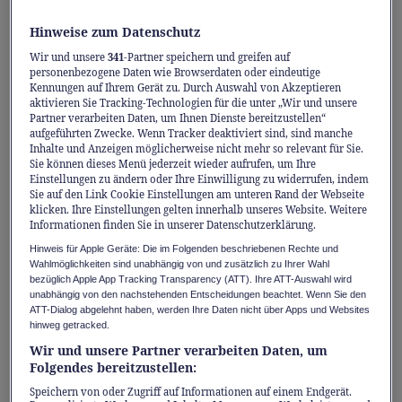
Digital Detox das unter die
Hinweise zum Datenschutz
Haut geht
Wir und unsere
341
-Partner speichern und greifen auf
personenbezogene Daten wie Browserdaten oder eindeutige
Kennungen auf Ihrem Gerät zu. Durch Auswahl von Akzeptieren
Wer kennt das Gefühl nicht? Die
aktivieren Sie Tracking-Technologien für die unter „Wir und unsere
Partner verarbeiten Daten, um Ihnen Dienste bereitzustellen“
Sommerferien sind bald vorbei. Erfüllt von
aufgeführten Zwecke. Wenn Tracker deaktiviert sind, sind manche
Inhalte und Anzeigen möglicherweise nicht mehr so relevant für Sie.
einem neuen Lebensgefühl, stellt sich die
Sie können dieses Menü jederzeit wieder aufrufen, um Ihre
Einstellungen zu ändern oder Ihre Einwilligung zu widerrufen, indem
Frage, wie sich dieses im Strudel des
Sie auf den Link Cookie Einstellungen am unteren Rand der Webseite
Alltags bewahren lässt? Der Meisterzyklus
klicken. Ihre Einstellungen gelten innerhalb unseres Website. Weitere
Informationen finden Sie in unserer Datenschutzerklärung.
hätte da eine Idee.
Hinweis für Apple Geräte: Die im Folgenden beschriebenen Rechte und
Wahlmöglichkeiten sind unabhängig von und zusätzlich zu Ihrer Wahl
Die Ansätze zur Bewahrung eines lang
bezüglich Apple App Tracking Transparency (ATT). Ihre ATT-Auswahl wird
unabhängig von den nachstehenden Entscheidungen beachtet. Wenn Sie den
anhaltenden Feriengefühls sind vielfältig. Ein
ATT-Dialog abgelehnt haben, werden Ihre Daten nicht über Apps und Websites
Wunsch dürfte jedoch überwiegen: weniger
hinweg getracked.
Wir und unsere Partner verarbeiten Daten, um
Bildschirmzeit. Doch wie lässt sich das
Folgendes bereitzustellen:
erfolgreich umsetzen?
Speichern von oder Zugriff auf Informationen auf einem Endgerät.