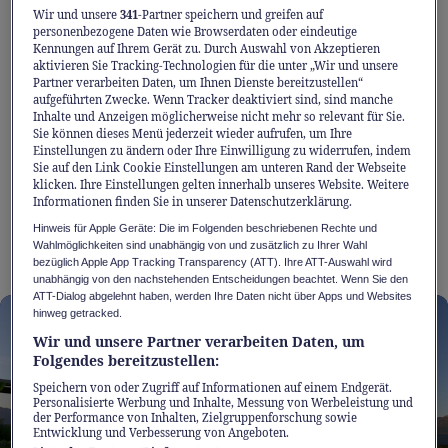
Wir und unsere
341
-Partner speichern und greifen auf
inspiriert ist. Formen und Linien scheinen
personenbezogene Daten wie Browserdaten oder eindeutige
Kennungen auf Ihrem Gerät zu. Durch Auswahl von Akzeptieren
wie in einem Augenblick festgehalten, in dem
aktivieren Sie Tracking-Technologien für die unter „Wir und unsere
Kraft und Eleganz im Gleichgewicht sind –
Partner verarbeiten Daten, um Ihnen Dienste bereitzustellen“
aufgeführten Zwecke. Wenn Tracker deaktiviert sind, sind manche
eine Gestaltung, die Dynamik erzeugt, noch
Inhalte und Anzeigen möglicherweise nicht mehr so relevant für Sie.
Sie können dieses Menü jederzeit wieder aufrufen, um Ihre
bevor sich das Fahrzeug in Bewegung setzt.
Einstellungen zu ändern oder Ihre Einwilligung zu widerrufen, indem
Jede Kontur hat dabei einen klaren Zweck: Sie
Sie auf den Link Cookie Einstellungen am unteren Rand der Webseite
klicken. Ihre Einstellungen gelten innerhalb unseres Website. Weitere
unterstützt die Effizienz, trägt zur
Informationen finden Sie in unserer Datenschutzerklärung.
aerodynamischen Balance bei und ist weit
Hinweis für Apple Geräte: Die im Folgenden beschriebenen Rechte und
mehr als reine Zierde.
Wahlmöglichkeiten sind unabhängig von und zusätzlich zu Ihrer Wahl
bezüglich Apple App Tracking Transparency (ATT). Ihre ATT-Auswahl wird
unabhängig von den nachstehenden Entscheidungen beachtet. Wenn Sie den
ATT-Dialog abgelehnt haben, werden Ihre Daten nicht über Apps und Websites
hinweg getracked.
Wir und unsere Partner verarbeiten Daten, um
Folgendes bereitzustellen:
Speichern von oder Zugriff auf Informationen auf einem Endgerät.
Personalisierte Werbung und Inhalte, Messung von Werbeleistung und
der Performance von Inhalten, Zielgruppenforschung sowie
Entwicklung und Verbesserung von Angeboten.