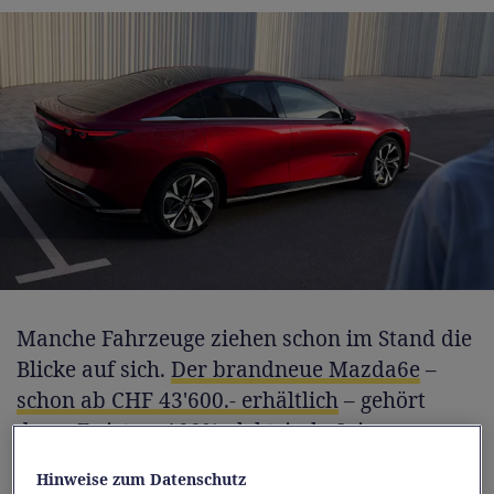
Manche Fahrzeuge ziehen schon im Stand die
Blicke auf sich.
Der brandneue Mazda6e
–
schon ab CHF 43'600.- erhältlich
– gehört
dazu. Er ist zu 100% elektrisch. Seine
Silhouette folgt der Kodo-Designphilosophie,
Hinweise zum Datenschutz
die von der Schönheit fliessender Bewegung