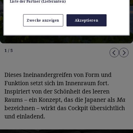
Liste der Partner (Lieferanten)
Zwecke anzeigen
Akzeptieren
1 / 5
Dieses Ineinandergreifen von Form und
Funktion setzt sich im Innenraum fort.
Inspiriert von der Schönheit des leeren
Raums – ein Konzept, das die Japaner als
Ma
bezeichnen – wirkt das Cockpit übersichtlich
und einladend.