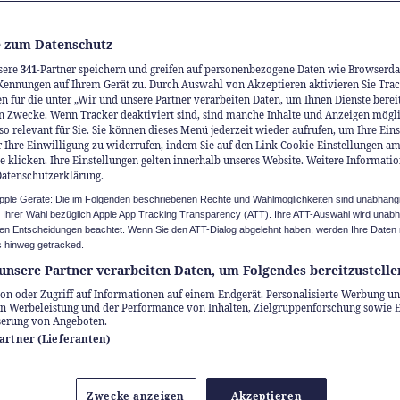
 zum Datenschutz
sere
341
-Partner speichern und greifen auf personenbezogene Daten wie Browserda
Kennungen auf Ihrem Gerät zu. Durch Auswahl von Akzeptieren aktivieren Sie Trac
n für die unter „Wir und unsere Partner verarbeiten Daten, um Ihnen Dienste berei
n Zwecke. Wenn Tracker deaktiviert sind, sind manche Inhalte und Anzeigen mögl
so relevant für Sie. Sie können dieses Menü jederzeit wieder aufrufen, um Ihre Ein
 Ihre Einwilligung zu widerrufen, indem Sie auf den Link Cookie Einstellungen a
e klicken. Ihre Einstellungen gelten innerhalb unseres Website. Weitere Informatio
e beliebtesten Sextoy
Datenschutzerklärung.
Apple Geräte: Die im Folgenden beschriebenen Rechte und Wahlmöglichkeiten sind unabhäng
 Welt
u Ihrer Wahl bezüglich Apple App Tracking Transparency (ATT). Ihre ATT-Auswahl wird unab
n Entscheidungen beachtet. Wenn Sie den ATT-Dialog abgelehnt haben, werden Ihre Daten 
 hinweg getracked.
unsere Partner verarbeiten Daten, um Folgendes bereitzustelle
nizer-Brand ist so erfolgreich, dass Amorana 
on oder Zugriff auf Informationen auf einem Endgerät. Personalisierte Werbung un
 garantiert – oder Sie bekommen Ihr Geld zurü
n Werbeleistung und der Performance von Inhalten, Zielgruppenforschung sowie 
serung von Angeboten.
Sie, was die Modelle können und wie Sie bis zu
Partner (Lieferanten)
im Amorana-Sale sparen.
remium oder Liberty? Was mit nur einem Toy 
Zwecke anzeigen
Akzeptieren