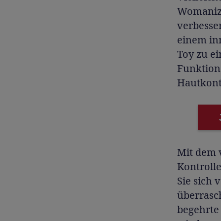
Womanizer
verbesser
einem in
Toy zu ei
Funktion
Hautkont
Mit dem 
Kontroll
Sie sich 
überrasc
begehrte 