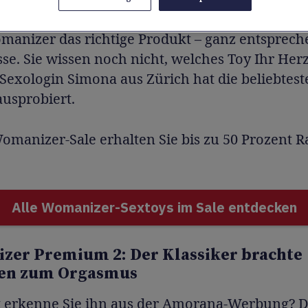
mittlerweile eine ganze Produktlinie. Für alle Fr
manizer das richtige Produkt – ganz entsprech
se. Sie wissen noch nicht, welches Toy Ihr Her
Sexologin Simona aus Zürich hat die beliebtest
ausprobiert.
Womanizer-Sale erhalten Sie bis zu 50 Prozent R
Alle Womanizer-Sextoys im Sale entdecken
er Premium 2: Der Klassiker brachte
nen zum Orgasmus
ht erkenne Sie ihn aus der Amorana-Werbung? 