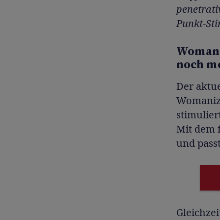
penetrati
Punkt-Sti
Womaniz
noch m
Der aktu
Womanize
stimulie
Mit dem f
und pass
Gleichzei