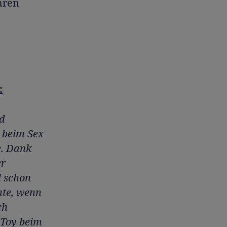
hren
:
nd
h beim Sex
e. Dank
er
l schon
hte, wenn
ch
 Toy beim