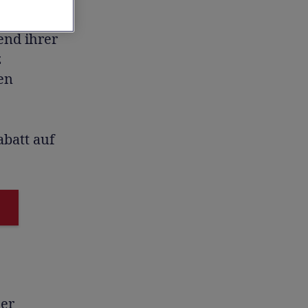
auen
end ihrer
z
en
abatt auf
Der