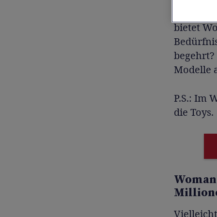
hat, ist 
bietet Wo
Bedürfnis
begehrt? 
Modelle 
P.S.: Im 
die Toys.
Womaniz
Millio
Vielleic