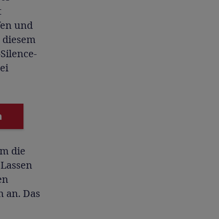
t
fen und
t diesem
Silence-
ei
n
em die
 Lassen
en
n an. Das