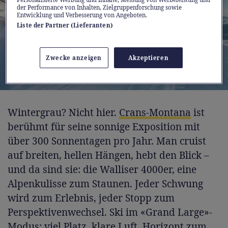
der Performance von Inhalten, Zielgruppenforschung sowie
Entwicklung und Verbesserung von Angeboten.
Liste der Partner (Lieferanten)
Zwecke anzeigen
Akzeptieren
Wintergrau? Nicht hier.
Crans-Montana
ist
berühmt für seine sonnige Exposition mit
über 300 Sonnentagen pro Jahr. Man cruist
auf breiten, hellen Hängen, hebt den Blick –
und da sind sie: die Walliser 4000er, eine
Alpenkulisse zum Staunen. Jeder Schwung
wird zum Erlebnis, jeder Stopp zum
Perspektivenwechsel. Ski im «Grand Large»-
Modus: viel Platz, klare Luft, Horizont zum