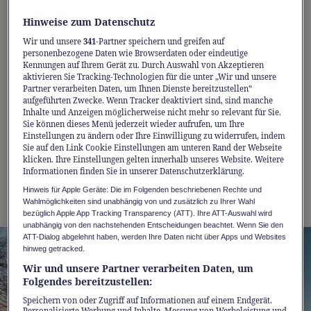
Gebiet ist weitläufig und clever erschlossen,
die Pisten sind top präpariert. Wer noch
Hinweise zum Datenschutz
einen Gang höher schalten will, bucht die
Wir und unsere
341
-Partner speichern und greifen auf
personenbezogene Daten wie Browserdaten oder eindeutige
FastLane an den Bahnen – und ist schneller
Kennungen auf Ihrem Gerät zu. Durch Auswahl von Akzeptieren
wieder dort, wo’s Spass macht: auf der
aktivieren Sie Tracking-Technologien für die unter „Wir und unsere
Partner verarbeiten Daten, um Ihnen Dienste bereitzustellen“
nächsten Abfahrt. Von 1'500 bis 3'000 Meter
aufgeführten Zwecke. Wenn Tracker deaktiviert sind, sind manche
Inhalte und Anzeigen möglicherweise nicht mehr so relevant für Sie.
Höhe, am Fuss des Plaine-Morte-Gletschers,
Sie können dieses Menü jederzeit wieder aufrufen, um Ihre
finden Sie Pisten für jeden Stil und jedes
Einstellungen zu ändern oder Ihre Einwilligung zu widerrufen, indem
Sie auf den Link Cookie Einstellungen am unteren Rand der Webseite
Level. Kurz: Hier wird aus Leistung
klicken. Ihre Einstellungen gelten innerhalb unseres Website. Weitere
Informationen finden Sie in unserer Datenschutzerklärung.
Vergnügen – und aus dem Skitag ein richtig
Hinweis für Apple Geräte: Die im Folgenden beschriebenen Rechte und
guter Flow-Tag.
Wahlmöglichkeiten sind unabhängig von und zusätzlich zu Ihrer Wahl
bezüglich Apple App Tracking Transparency (ATT). Ihre ATT-Auswahl wird
unabhängig von den nachstehenden Entscheidungen beachtet. Wenn Sie den
ATT-Dialog abgelehnt haben, werden Ihre Daten nicht über Apps und Websites
hinweg getracked.
Wir und unsere Partner verarbeiten Daten, um
Folgendes bereitzustellen:
Speichern von oder Zugriff auf Informationen auf einem Endgerät.
Personalisierte Werbung und Inhalte, Messung von Werbeleistung und