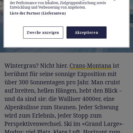
der Performance von Inhalten, Zielgruppenforschung sowie
Entwicklung und Verbesserung von Angeboten.
Liste der Partner (Lieferanten)
Zwecke anzeigen
Akzeptieren
Wintergrau? Nicht hier.
Crans-Montana
ist
berühmt für seine sonnige Exposition mit
über 300 Sonnentagen pro Jahr. Man cruist
auf breiten, hellen Hängen, hebt den Blick –
und da sind sie: die Walliser 4000er, eine
Alpenkulisse zum Staunen. Jeder Schwung
wird zum Erlebnis, jeder Stopp zum
Perspektivenwechsel. Ski im «Grand Large»-
Modus: viel Platz, klare Luft, Horizont zum