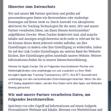
Gebiet ist weitläufig und clever erschlossen,
Hinweise zum Datenschutz
die Pisten sind top präpariert. Wer noch
einen Gang höher schalten will, bucht die
Wir und unsere
341
-Partner speichern und greifen auf
personenbezogene Daten wie Browserdaten oder eindeutige
FastLane an den Bahnen – und ist schneller
Kennungen auf Ihrem Gerät zu. Durch Auswahl von Akzeptieren
aktivieren Sie Tracking-Technologien für die unter „Wir und unsere
wieder dort, wo’s Spass macht: auf der
Partner verarbeiten Daten, um Ihnen Dienste bereitzustellen“
nächsten Abfahrt. Von 1'500 bis 3'000 Meter
aufgeführten Zwecke. Wenn Tracker deaktiviert sind, sind manche
Inhalte und Anzeigen möglicherweise nicht mehr so relevant für Sie.
Höhe, am Fuss des Plaine-Morte-Gletschers,
Sie können dieses Menü jederzeit wieder aufrufen, um Ihre
Einstellungen zu ändern oder Ihre Einwilligung zu widerrufen, indem
finden Sie Pisten für jeden Stil und jedes
Sie auf den Link Cookie Einstellungen am unteren Rand der Webseite
Level. Kurz: Hier wird aus Leistung
klicken. Ihre Einstellungen gelten innerhalb unseres Website. Weitere
Informationen finden Sie in unserer Datenschutzerklärung.
Vergnügen – und aus dem Skitag ein richtig
Hinweis für Apple Geräte: Die im Folgenden beschriebenen Rechte und
guter Flow-Tag.
Wahlmöglichkeiten sind unabhängig von und zusätzlich zu Ihrer Wahl
bezüglich Apple App Tracking Transparency (ATT). Ihre ATT-Auswahl wird
unabhängig von den nachstehenden Entscheidungen beachtet. Wenn Sie den
ATT-Dialog abgelehnt haben, werden Ihre Daten nicht über Apps und Websites
hinweg getracked.
Wir und unsere Partner verarbeiten Daten, um
Folgendes bereitzustellen:
Speichern von oder Zugriff auf Informationen auf einem Endgerät.
Personalisierte Werbung und Inhalte, Messung von Werbeleistung und