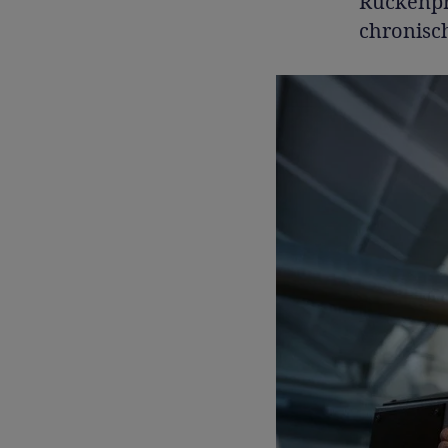
Rückenpr
chronisc