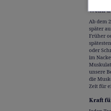
Wenn d
Ab dem 2
später a
Früher od
spätesten
oder Sch
im Nacken
Muskulat
unsere B
die Muske
Zeit für e
Kraft f