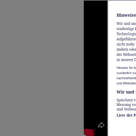
Hinweise
Wir und un
eindeutige 
Technologie
aufgeführte
nicht mehr 
ändern oder
der Webseit
in unserer 
Hinweis für 
zusätzlich z
nachstehende
und Websites
Wir und 
Speichern v
Messung vo
und Verbes
Liste der 