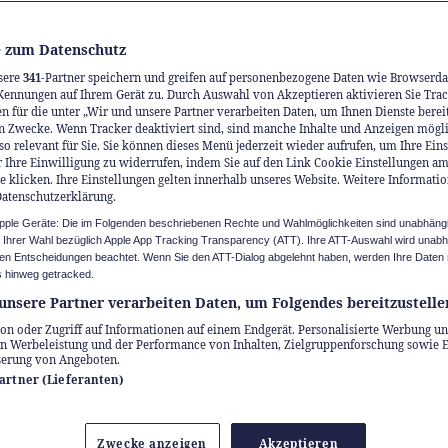
 zum Datenschutz
sere
341
-Partner speichern und greifen auf personenbezogene Daten wie Browserda
Kennungen auf Ihrem Gerät zu. Durch Auswahl von Akzeptieren aktivieren Sie Trac
n für die unter „Wir und unsere Partner verarbeiten Daten, um Ihnen Dienste berei
n Zwecke. Wenn Tracker deaktiviert sind, sind manche Inhalte und Anzeigen mögl
so relevant für Sie. Sie können dieses Menü jederzeit wieder aufrufen, um Ihre Ein
 Ihre Einwilligung zu widerrufen, indem Sie auf den Link Cookie Einstellungen a
e klicken. Ihre Einstellungen gelten innerhalb unseres Website. Weitere Informatio
Datenschutzerklärung.
Apple Geräte: Die im Folgenden beschriebenen Rechte und Wahlmöglichkeiten sind unabhäng
u Ihrer Wahl bezüglich Apple App Tracking Transparency (ATT). Ihre ATT-Auswahl wird unab
n Entscheidungen beachtet. Wenn Sie den ATT-Dialog abgelehnt haben, werden Ihre Daten 
 hinweg getracked.
unsere Partner verarbeiten Daten, um Folgendes bereitzustelle
on oder Zugriff auf Informationen auf einem Endgerät. Personalisierte Werbung un
n Werbeleistung und der Performance von Inhalten, Zielgruppenforschung sowie 
serung von Angeboten.
Partner (Lieferanten)
Zwecke anzeigen
Akzeptieren