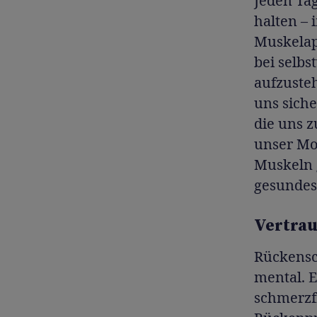
Jeden Ta
halten – 
Muskelapp
bei selb
aufzuste
uns sich
die uns z
unser Mot
Muskeln g
gesundes,
Vertrau
Rückensc
mental. E
schmerzf