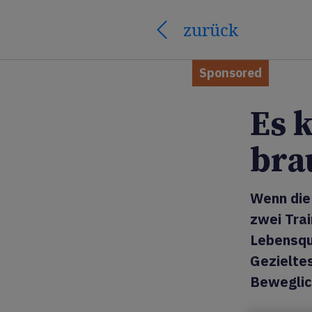
zurück
Sponsored
Es 
bra
Wenn die 
zwei Trai
Lebensqua
Gezieltes
Beweglic