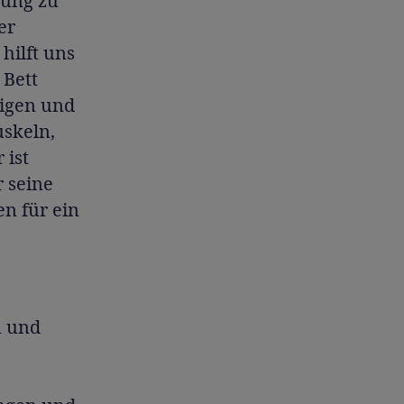
gung zu
er
hilft uns
 Bett
eigen und
uskeln,
 ist
r seine
en für ein
h und