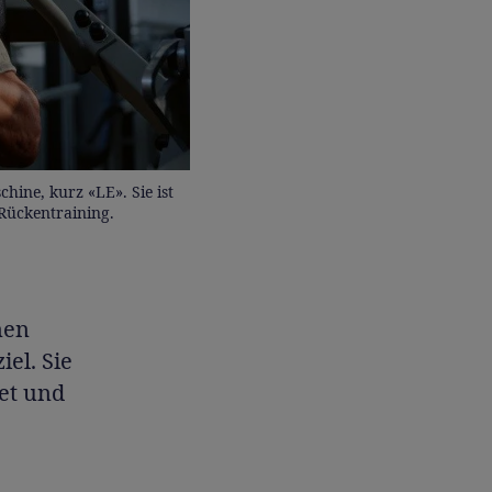
hine, kurz «LE». Sie ist
 Rückentraining.
nen
el. Sie
et und