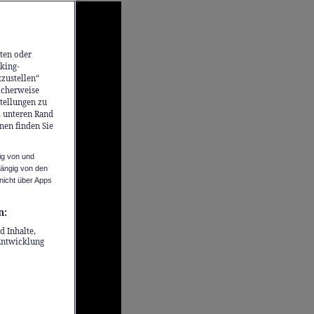
ten oder
king-
tzustellen“
icherweise
stellungen zu
m unteren Rand
nen finden Sie
ig von und
hängig von den
nicht über Apps
n:
d Inhalte,
Entwicklung