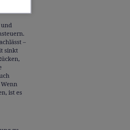
t und
nsteuern.
achlässt –
t sinkt
Rücken,
e
auch
. Wenn
, ist es