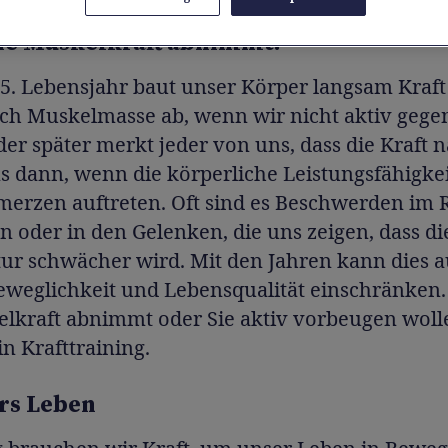
ie Muskelkraft abnimmt.
5. Lebensjahr baut unser Körper langsam Kraf
uch Muskelmasse ab, wenn wir nicht aktiv gege
er später merkt jeder von uns, dass die Kraft n
s dann, wenn die körperliche Leistungsfähigkei
merzen auftreten. Oft sind es Beschwerden im 
 oder in den Gelenken, die uns zeigen, dass di
ur schwächer wird. Mit den Jahren kann dies 
eweglichkeit und Lebensqualität einschränken
lkraft abnimmt oder Sie aktiv vorbeugen wollen
in Krafttraining.
ürs Leben