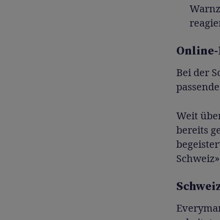
Warnze
reagie
Online-
Bei der 
passende
Weit übe
bereits g
begeister
Schweiz»
Schweiz
Everyman 