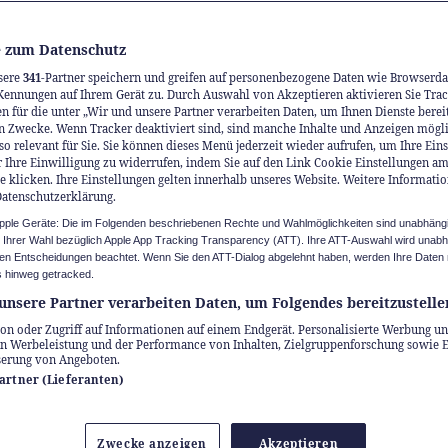
 zum Datenschutz
sere
341
-Partner speichern und greifen auf personenbezogene Daten wie Browserda
Kennungen auf Ihrem Gerät zu. Durch Auswahl von Akzeptieren aktivieren Sie Trac
n für die unter „Wir und unsere Partner verarbeiten Daten, um Ihnen Dienste berei
n Zwecke. Wenn Tracker deaktiviert sind, sind manche Inhalte und Anzeigen mögl
so relevant für Sie. Sie können dieses Menü jederzeit wieder aufrufen, um Ihre Ein
 Ihre Einwilligung zu widerrufen, indem Sie auf den Link Cookie Einstellungen a
ektionsprobleme in nur fünf Minuten lösen.
e klicken. Ihre Einstellungen gelten innerhalb unseres Website. Weitere Informatio
Datenschutzerklärung.
erobern Sie Ihr Sexl
Apple Geräte: Die im Folgenden beschriebenen Rechte und Wahlmöglichkeiten sind unabhäng
u Ihrer Wahl bezüglich Apple App Tracking Transparency (ATT). Ihre ATT-Auswahl wird unab
n Entscheidungen beachtet. Wenn Sie den ATT-Dialog abgelehnt haben, werden Ihre Daten 
ück
 hinweg getracked.
unsere Partner verarbeiten Daten, um Folgendes bereitzustelle
on oder Zugriff auf Informationen auf einem Endgerät. Personalisierte Werbung un
n Werbeleistung und der Performance von Inhalten, Zielgruppenforschung sowie 
Prozent der Männer sind von Potenzproblemen
serung von Angeboten.
n, wünschen sich jedoch besseren Sex. Ein Sch
Partner (Lieferanten)
bietet jetzt eine Online-Behandlung in nur fünf
zeugt damit auch in der Investoren-Sendung «D
Zwecke anzeigen
Akzeptieren