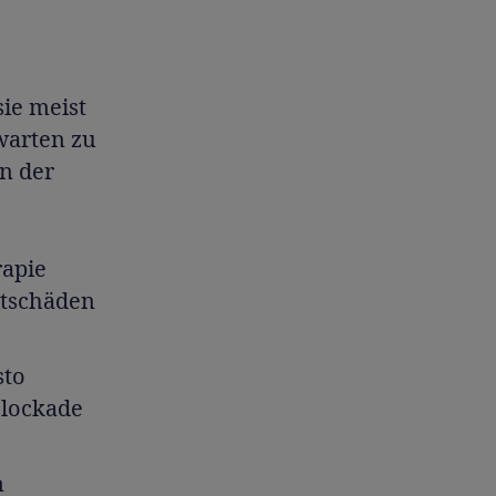
ie meist
warten zu
an der
rapie
itschäden
sto
Blockade
n