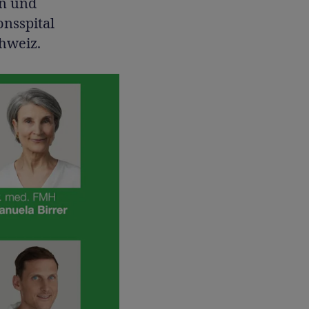
en und
nsspital
chweiz.