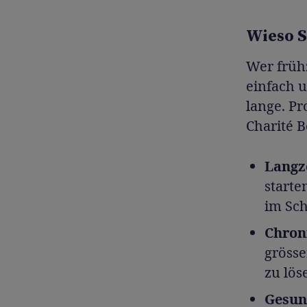
Wieso S
Wer früh
einfach 
lange. Pr
Charité B
Langz
starte
im Sch
Chron
grösse
zu lös
Gesun