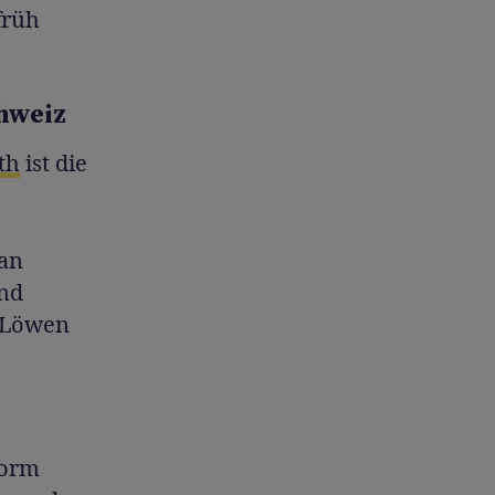
früh
chweiz
th
ist die
an
und
r Löwen
form