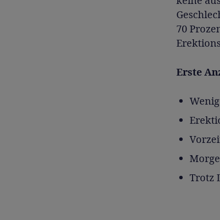
keine aus
Geschlec
70 Prozen
Erektions
Erste An
Wenige
Erekti
Vorzei
Morge
Trotz 