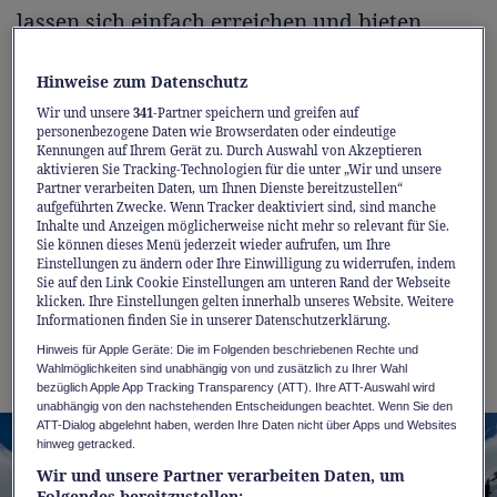
lassen sich einfach erreichen und bieten
Skispass für jedes Niveau, ob für Familien mit
Kleinkindern, Genussfahrerinnen und
Hinweise zum Datenschutz
Genussfahrer oder Freeride-Fans. Dank
Wir und unsere
341
-Partner speichern und greifen auf
personenbezogene Daten wie Browserdaten oder eindeutige
schneesicherer Pisten bis zum Ende der
Kennungen auf Ihrem Gerät zu. Durch Auswahl von Akzeptieren
aktivieren Sie Tracking-Technologien für die unter „Wir und unsere
Saison und zahlreicher Restaurants auf dem
Partner verarbeiten Daten, um Ihnen Dienste bereitzustellen“
Berg und in den Ferienorten selbst bieten die
aufgeführten Zwecke. Wenn Tracker deaktiviert sind, sind manche
Inhalte und Anzeigen möglicherweise nicht mehr so relevant für Sie.
Destinationen ein Erlebnis, das weit über den
Sie können dieses Menü jederzeit wieder aufrufen, um Ihre
Einstellungen zu ändern oder Ihre Einwilligung zu widerrufen, indem
Wintersport hinausgeht: Es warten
Sie auf den Link Cookie Einstellungen am unteren Rand der Webseite
kulinarische Highlights und entspannte
klicken. Ihre Einstellungen gelten innerhalb unseres Website. Weitere
Informationen finden Sie in unserer Datenschutzerklärung.
Momente mit unvergleichlichem
Hinweis für Apple Geräte: Die im Folgenden beschriebenen Rechte und
Gipfelpanorama.
Wahlmöglichkeiten sind unabhängig von und zusätzlich zu Ihrer Wahl
bezüglich Apple App Tracking Transparency (ATT). Ihre ATT-Auswahl wird
unabhängig von den nachstehenden Entscheidungen beachtet. Wenn Sie den
ATT-Dialog abgelehnt haben, werden Ihre Daten nicht über Apps und Websites
hinweg getracked.
Wir und unsere Partner verarbeiten Daten, um
Folgendes bereitzustellen: