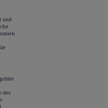
t und
sche
ussauen
Sie
fgebiet
e des
m
d