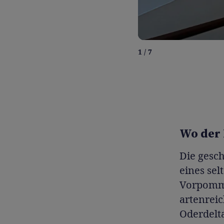
1 / 7
Wo der 
Die gesc
eines sel
Vorpomme
artenrei
Oderdelta