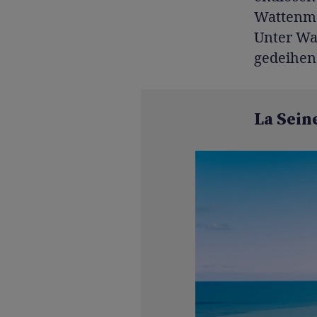
Wattenme
Unter Was
gedeihen
La Sein