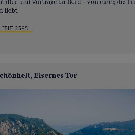
talter und Vorträge an Bord – von einer, die F
 liebt.
 CHF 2595.–
chönheit, Eisernes Tor