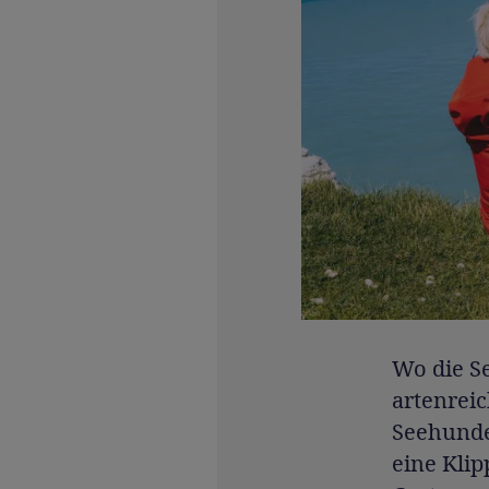
Wo die Se
artenrei
Seehunde
eine Kli