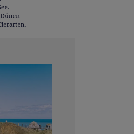
See.
n Dünen
ierarten.