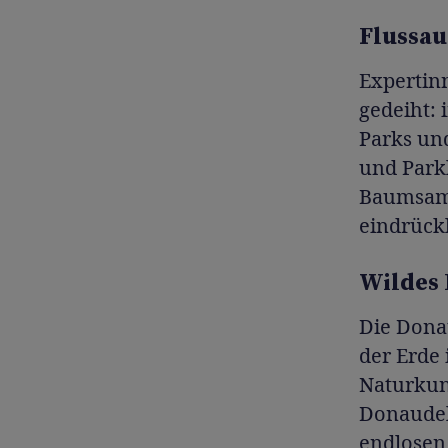
Flussau
Expertin
gedeiht: 
Parks und
und Park
Baumsamm
eindrück
Wildes 
Die Donau
der Erde
Naturkun
Donaudel
endlosen 