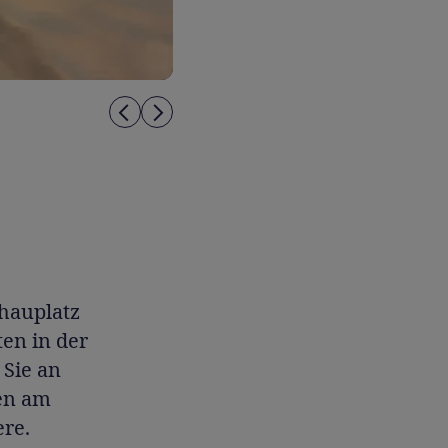
chauplatz
ten in der
 Sie an
ren am
ere.