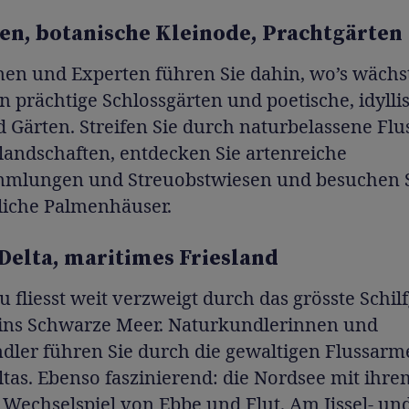
en, botanische Kleinode, Prachtgärten
nen und Experten führen Sie dahin, wo’s wächs
in prächtige Schlossgärten und poetische, idylli
 Gärten. Streifen Sie durch naturbelassene Fl
landschaften, entdecken Sie artenreiche
lungen und Streuobstwiesen und besuchen 
liche Palmenhäuser.
Delta, maritimes Friesland
 fliesst weit verzweigt durch das grösste Schil
 ins Schwarze Meer. Naturkundlerinnen und
dler führen Sie durch die gewaltigen Flussarm
tas. Ebenso faszinierend: die Nordsee mit ihre
Wechselspiel von Ebbe und Flut. Am Ijssel- un