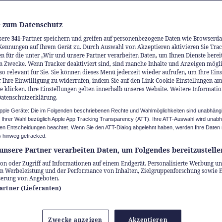
 zum Datenschutz
sere
341
-Partner speichern und greifen auf personenbezogene Daten wie Browserda
Kennungen auf Ihrem Gerät zu. Durch Auswahl von Akzeptieren aktivieren Sie Trac
n für die unter „Wir und unsere Partner verarbeiten Daten, um Ihnen Dienste berei
n Zwecke. Wenn Tracker deaktiviert sind, sind manche Inhalte und Anzeigen mögl
so relevant für Sie. Sie können dieses Menü jederzeit wieder aufrufen, um Ihre Ein
 Ihre Einwilligung zu widerrufen, indem Sie auf den Link Cookie Einstellungen a
e klicken. Ihre Einstellungen gelten innerhalb unseres Website. Weitere Informatio
ur – Oasen für Pflan
Datenschutzerklärung.
Apple Geräte: Die im Folgenden beschriebenen Rechte und Wahlmöglichkeiten sind unabhäng
 Tiere
u Ihrer Wahl bezüglich Apple App Tracking Transparency (ATT). Ihre ATT-Auswahl wird unab
n Entscheidungen beachtet. Wenn Sie den ATT-Dialog abgelehnt haben, werden Ihre Daten 
 hinweg getracked.
unsere Partner verarbeiten Daten, um Folgendes bereitzustelle
te Naturschönheiten an der Ostsee, Flussauen
on oder Zugriff auf Informationen auf einem Endgerät. Personalisierte Werbung un
he Gärten sowie das wilde Donaudelta. Entdec
n Werbeleistung und der Performance von Inhalten, Zielgruppenforschung sowie 
serung von Angeboten.
ussreisen durch Europa und geniessen Sie den L
Partner (Lieferanten)
eit.
Zwecke anzeigen
Akzeptieren