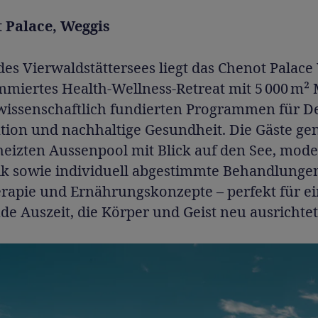
t Palace, Weggis
es Vierwaldstättersees liegt das Chenot Palace
mmiertes Health-Wellness-Retreat mit 5 000 m² 
wissenschaftlich fundierten Programmen für D
tion und nachhaltige Gesundheit. Die Gäste ge
heizten Aussenpool mit Blick auf den See, mode
ik sowie individuell abgestimmte Behandlunge
rapie und Ernährungskonzepte – perfekt für e
de Auszeit, die Körper und Geist neu ausrichtet