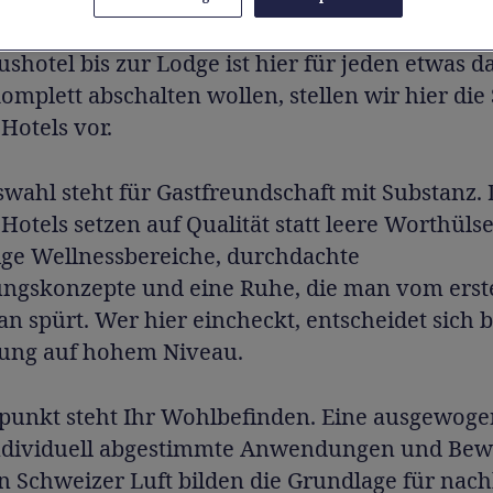
att langem Suchen gibt es hier kuratierte Inspir
hotel bis zur Lodge ist hier für jeden etwas da
 komplett abschalten wollen, stellen wir hier die
Hotels vor.
wahl steht für Gastfreundschaft mit Substanz. 
Hotels setzen auf Qualität statt leere Worthüls
ige Wellnessbereiche, durchdachte
ngskonzepte und eine Ruhe, die man vom erst
 spürt. Wer hier eincheckt, entscheidet sich 
lung auf hohem Niveau.
lpunkt steht Ihr Wohlbefinden. Eine ausgewog
ndividuell abgestimmte Anwendungen und Be
n Schweizer Luft bilden die Grundlage für nach