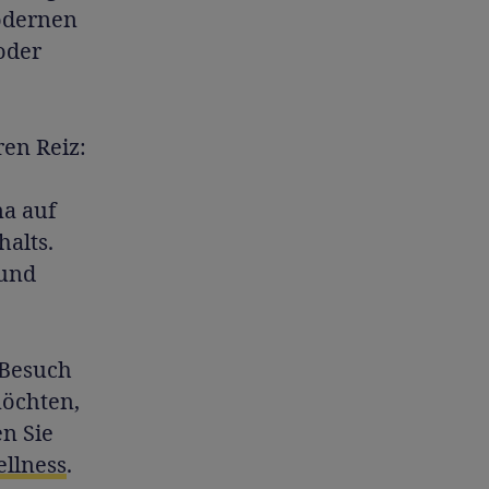
modernen
oder
ren Reiz:
ma auf
alts.
 und
-Besuch
möchten,
en Sie
llness
.