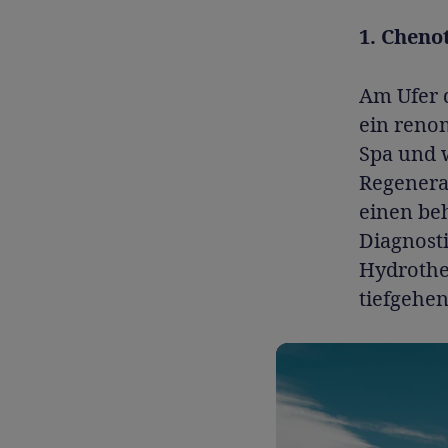
1. Cheno
Am Ufer d
ein reno
Spa und 
Regenera
einen be
Diagnost
Hydrothe
tiefgehen