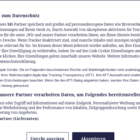
 zum Datenschutz
sere
341
-Partner speichern und greifen auf personenbezogene Daten wie Browserda
Kennungen auf Ihrem Gerät zu. Durch Auswahl von Akzeptieren aktivieren Sie Trac
n für die unter „Wir und unsere Partner verarbeiten Daten, um Ihnen Dienste berei
n Zwecke. Wenn Tracker deaktiviert sind, sind manche Inhalte und Anzeigen mögl
so relevant für Sie. Sie können dieses Menü jederzeit wieder aufrufen, um Ihre Ein
 Ihre Einwilligung zu widerrufen, indem Sie auf den Link Cookie Einstellungen a
e klicken. Ihre Einstellungen gelten innerhalb unseres Website. Weitere Informatio
Datenschutzerklärung.
Apple Geräte: Die im Folgenden beschriebenen Rechte und Wahlmöglichkeiten sind unabhäng
u Ihrer Wahl bezüglich Apple App Tracking Transparency (ATT). Ihre ATT-Auswahl wird unab
n Entscheidungen beachtet. Wenn Sie den ATT-Dialog abgelehnt haben, werden Ihre Daten 
 hinweg getracked.
unsere Partner verarbeiten Daten, um Folgendes bereitzustelle
on oder Zugriff auf Informationen auf einem Endgerät. Personalisierte Werbung un
n Werbeleistung und der Performance von Inhalten, Zielgruppenforschung sowie 
isterschwanden
serung von Angeboten.
Partner (Lieferanten)
hen eine Pause, die mehr als nur ganz nett ist?
nd.com finden Sie für jedes Bedürfnis das perf
Zwecke anzeigen
Akzeptieren