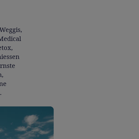
 Weggis,
Medical
etox,
niessen
rnste
n,
ine
.