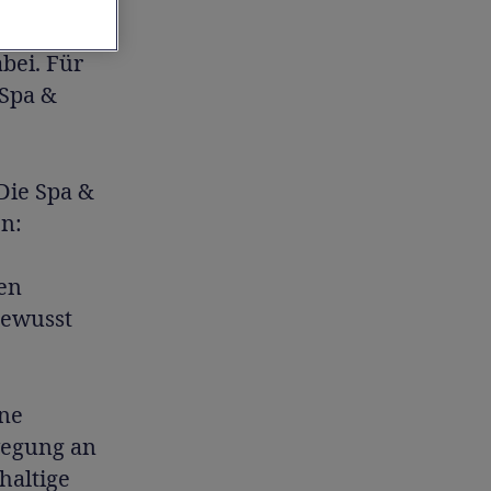
ation:
bei. Für
 Spa &
Die Spa &
en:
en
bewusst
ene
wegung an
haltige