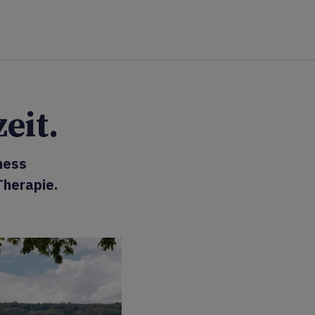
eit.
ness
Therapie.