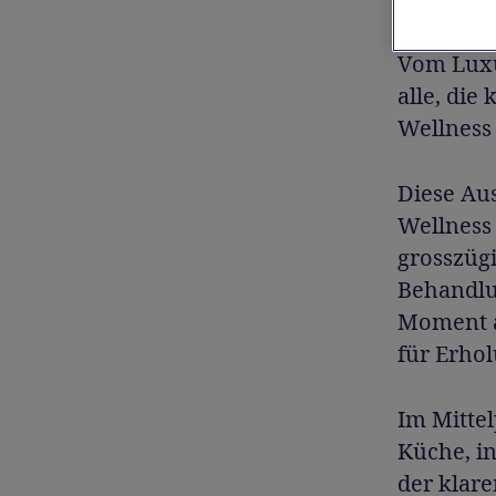
Hotel. St
Vom Luxus
alle, die
Wellness 
Diese Aus
Wellness 
grosszüg
Behandlu
Moment an
für Erho
Im Mitte
Küche, i
der klare