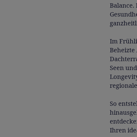
Balance.
Gesundhe
ganzheitl
Im Frühli
Beheizte 
Dachterr
Seen und
Longevit
regional
So entste
hinausge
entdecken
Ihren id