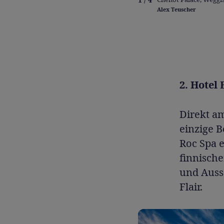
Alex Teuscher
2. Hotel
Direkt am
einzige B
Roc Spa 
finnisch
und Auss
Flair.