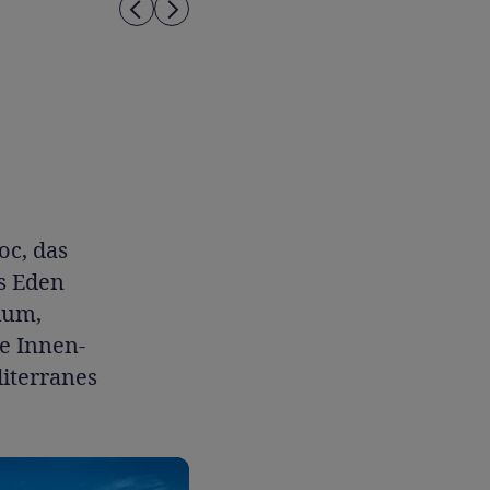
oc, das
as Eden
ium,
e Innen-
iterranes