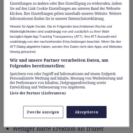
Einstellungen zu ändern oder Ihre Einwilligung zu widerrufen, indem
Sie auf den Link Cookie Einstellungen am unteren Rand der Webseite
Ab wann habe ich
klicken. Ihre Einstellungen gelten innerhalb unseres Website. Weitere
Informationen finden Sie in unserer Datenschutzerklärung.
Erektionsprobleme?
Hinweis für Apple Geräte: Die im Folgenden beschriebenen Rechte und
Wahlmöglichkeiten sind unabhängig von und zusätzlich zu Ihrer Wahl
Medizinisch spricht man davon, wenn man
bezüglich Apple App Tracking Transparency (ATT). Ihre ATT-Auswahl wird
unabhängig von den nachstehenden Entscheidungen beachtet. Wenn Sie den
über längere Zeit keine ausreichende
ATT-Dialog abgelehnt haben, werden Ihre Daten nicht über Apps und Websites
Erektion für zufriedenstellenden
hinweg getracked.
Geschlechtsverkehr erlangen oder
Wir und unsere Partner verarbeiten Daten, um
Folgendes bereitzustellen:
aufrechterhalten kann. Doch 70 Prozent der
Speichern von oder Zugriff auf Informationen auf einem Endgerät.
Männer wissen gar nicht, dass sie unter einer
Personalisierte Werbung und Inhalte, Messung von Werbeleistung und
der Performance von Inhalten, Zielgruppenforschung sowie
Erektionsstörung leiden.
Entwicklung und Verbesserung von Angeboten.
Liste der Partner (Lieferanten)
Erste Anzeichen, die viele Männer
ignorieren:
Zwecke anzeigen
Akzeptieren
Weniger harte Erektion als früher