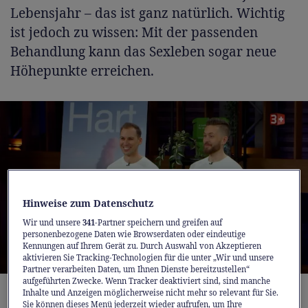
Lebensjahr – das ist ganz natürlich. Wichtig
ist jedoch zu wissen: Mit der passenden
Behandlung kann das Sexleben sogar neue
Höhepunkte erreichen.
Hinweise zum Datenschutz
Wir und unsere
341
-Partner speichern und greifen auf
personenbezogene Daten wie Browserdaten oder eindeutige
Kennungen auf Ihrem Gerät zu. Durch Auswahl von Akzeptieren
aktivieren Sie Tracking-Technologien für die unter „Wir und unsere
Partner verarbeiten Daten, um Ihnen Dienste bereitzustellen“
aufgeführten Zwecke. Wenn Tracker deaktiviert sind, sind manche
Schweizer Potenz-Lösung überzeugt in «Der Höhle der
Inhalte und Anzeigen möglicherweise nicht mehr so relevant für Sie.
Löwen».
Sie können dieses Menü jederzeit wieder aufrufen, um Ihre