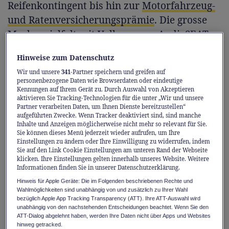
Reifenkontingent bis hin zur
Motorfahrzeug-
und Ratenversicherungsprämie
. Die grosse
Markenvielfalt mit Volkswagen, Audi, SEAT,
CUPRA, Škoda und VW Nutzfahrzeuge rundet
Hinweise zum Datenschutz
das Angebot ab. Doch welches Fahrzeug passt
Wir und unsere
341
-Partner speichern und greifen auf
zu welchem Fahrtyp?
personenbezogene Daten wie Browserdaten oder eindeutige
Kennungen auf Ihrem Gerät zu. Durch Auswahl von Akzeptieren
aktivieren Sie Tracking-Technologien für die unter „Wir und unsere
Für urbane Pragmatiker
Partner verarbeiten Daten, um Ihnen Dienste bereitzustellen“
aufgeführten Zwecke. Wenn Tracker deaktiviert sind, sind manche
Inhalte und Anzeigen möglicherweise nicht mehr so relevant für Sie.
Sie starten mit einem Coffee to go in den Tag,
Sie können dieses Menü jederzeit wieder aufrufen, um Ihre
navigieren durch enge Gassen, parkieren in
Einstellungen zu ändern oder Ihre Einwilligung zu widerrufen, indem
Sie auf den Link Cookie Einstellungen am unteren Rand der Webseite
der letzten freien Lücke. Ihr Alltag ist
klicken. Ihre Einstellungen gelten innerhalb unseres Website. Weitere
Informationen finden Sie in unserer Datenschutzerklärung.
durchgetaktet – Gym, Büro, Freunde treffen.
Hinweis für Apple Geräte: Die im Folgenden beschriebenen Rechte und
Ihr Auto soll Sie dabei unterstützen, nicht
Wahlmöglichkeiten sind unabhängig von und zusätzlich zu Ihrer Wahl
ausbremsen. Es muss wendig, effizient und
bezüglich Apple App Tracking Transparency (ATT). Ihre ATT-Auswahl wird
unabhängig von den nachstehenden Entscheidungen beachtet. Wenn Sie den
möglichst nachhaltig sein.
ATT-Dialog abgelehnt haben, werden Ihre Daten nicht über Apps und Websites
hinweg getracked.