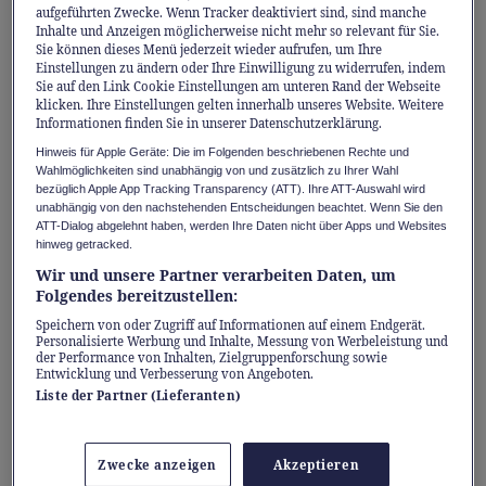
der ökologischen Oliven-Anbaufläche.
aufgeführten Zwecke. Wenn Tracker deaktiviert sind, sind manche
Inhalte und Anzeigen möglicherweise nicht mehr so relevant für Sie.
Sie können dieses Menü jederzeit wieder aufrufen, um Ihre
Diese Vormachtstellung ist struktureller
Einstellungen zu ändern oder Ihre Einwilligung zu widerrufen, indem
Sie auf den Link Cookie Einstellungen am unteren Rand der Webseite
Natur. Das Land bewirtschaftet über 2,6
klicken. Ihre Einstellungen gelten innerhalb unseres Website. Weitere
Millionen Hektar Olivenhaine mit einer
Informationen finden Sie in unserer Datenschutzerklärung.
durchschnittlichen Jahresproduktion von
Hinweis für Apple Geräte: Die im Folgenden beschriebenen Rechte und
Wahlmöglichkeiten sind unabhängig von und zusätzlich zu Ihrer Wahl
rund 1,4 Millionen Tonnen Olivenöl, gestützt
bezüglich Apple App Tracking Transparency (ATT). Ihre ATT-Auswahl wird
unabhängig von den nachstehenden Entscheidungen beachtet. Wenn Sie den
durch jahrzehntelange Investitionen in
ATT-Dialog abgelehnt haben, werden Ihre Daten nicht über Apps und Websites
Agrartechnologie, Bewässerung und
hinweg getracked.
industrielle Verfahren.
Wir und unsere Partner verarbeiten Daten, um
Folgendes bereitzustellen:
Speichern von oder Zugriff auf Informationen auf einem Endgerät.
Olivenöl ist Teil der Agrar- und
Personalisierte Werbung und Inhalte, Messung von Werbeleistung und
der Performance von Inhalten, Zielgruppenforschung sowie
Lebensmittelindustrie als Ganzes: Spanien ist
Entwicklung und Verbesserung von Angeboten.
der siebtgrösste Exporteur von Lebensmitteln
Liste der Partner (Lieferanten)
und Getränken weltweit, mit einem
jährlichen Exportvolumen von rund 80
Zwecke anzeigen
Akzeptieren