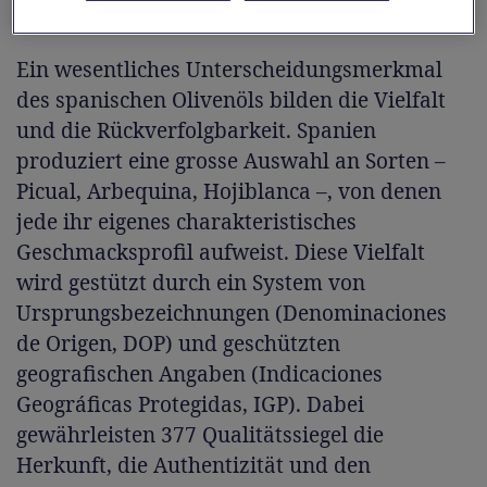
Milliarden Euro in über 180 Länder.
Ein wesentliches Unterscheidungsmerkmal
des spanischen Olivenöls bilden die Vielfalt
und die Rückverfolgbarkeit. Spanien
produziert eine grosse Auswahl an Sorten –
Picual, Arbequina, Hojiblanca –, von denen
jede ihr eigenes charakteristisches
Geschmacksprofil aufweist. Diese Vielfalt
wird gestützt durch ein System von
Ursprungsbezeichnungen (Denominaciones
de Origen, DOP) und geschützten
geografischen Angaben (Indicaciones
Geográficas Protegidas, IGP). Dabei
gewährleisten 377 Qualitätssiegel die
Herkunft, die Authentizität und den