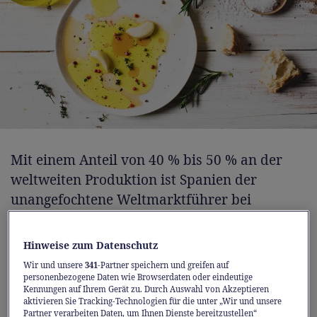
Mit einem Anteil von 40 % bis 50 % an der
weltweiten Produktion ist Spanien der
unangefochtene Weltmarktführer bei
Olivenöl – und produziert mehr als Italien
und Griechenland zusammen. Da die Schweiz
Hinweise zum Datenschutz
pro Kopf Weltmeister im Konsum von Bio-
Wir und unsere
341
-Partner speichern und greifen auf
Produkten ist, punktet Spanien hier
personenbezogene Daten wie Browserdaten oder eindeutige
Kennungen auf Ihrem Gerät zu. Durch Auswahl von Akzeptieren
besonders als europäischer Spitzenreiter bei
aktivieren Sie Tracking-Technologien für die unter „Wir und unsere
Partner verarbeiten Daten, um Ihnen Dienste bereitzustellen“