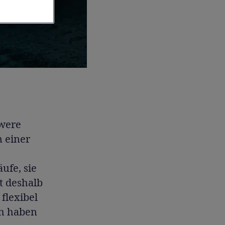
were
n einer
äufe, sie
t deshalb
flexibel
ch haben