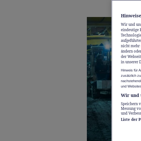
Ingenieu
Hinweise
Wir und un
eindeutige 
Technologie
aufgeführte
nicht mehr 
ändern oder
der Webseit
in unserer 
Hinweis für 
zusätzlich z
nachstehende
und Websites
Wir und 
Speichern v
Messung vo
und Verbes
Liste der 