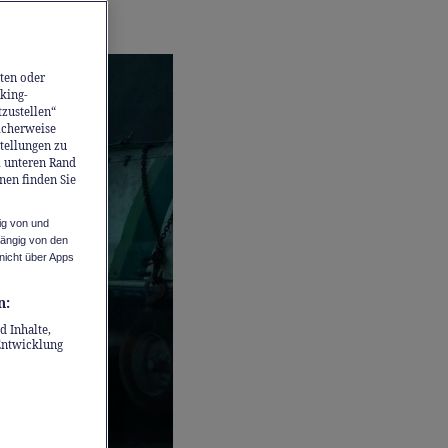
ten oder
king-
tzustellen“
icherweise
stellungen zu
m unteren Rand
nen finden Sie
ig von und
hängig von den
nicht über Apps
n:
d Inhalte,
Entwicklung