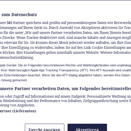
rskunst für Höchstleistungen.
 zum Datenschutz
sere
341
-Partner speichern und greifen auf personenbezogene Daten wie Browserda
Kennungen auf Ihrem Gerät zu. Durch Auswahl von Akzeptieren aktivieren Sie Trac
n für die unter „Wir und unsere Partner verarbeiten Daten, um Ihnen Dienste berei
n Zwecke. Wenn Tracker deaktiviert sind, sind manche Inhalte und Anzeigen mögl
so relevant für Sie. Sie können dieses Menü jederzeit wieder aufrufen, um Ihre Ein
 Ihre Einwilligung zu widerrufen, indem Sie auf den Link Cookie Einstellungen a
e klicken. Ihre Einstellungen gelten innerhalb unseres Website. Weitere Informatio
Datenschutzerklärung.
Apple Geräte: Die im Folgenden beschriebenen Rechte und Wahlmöglichkeiten sind unabhäng
u Ihrer Wahl bezüglich Apple App Tracking Transparency (ATT). Ihre ATT-Auswahl wird unab
n Entscheidungen beachtet. Wenn Sie den ATT-Dialog abgelehnt haben, werden Ihre Daten 
 hinweg getracked.
unsere Partner verarbeiten Daten, um Folgendes bereitzustelle
on oder Zugriff auf Informationen auf einem Endgerät. Personalisierte Werbung un
n Werbeleistung und der Performance von Inhalten, Zielgruppenforschung sowie 
serung von Angeboten.
Partner (Lieferanten)
Zwecke anzeigen
Akzeptieren