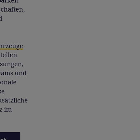
barkeit
chaften,
d
hrzeuge
tellen
ssungen,
Teams und
ionale
se
usätzliche
z im