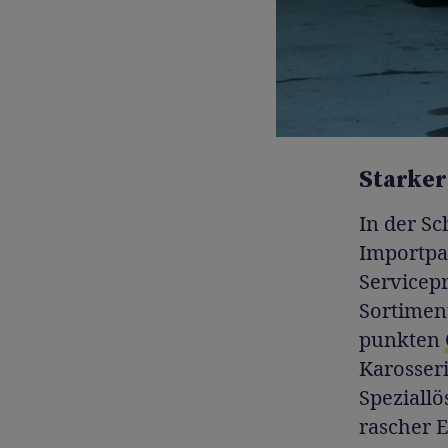
Starker
In der Sc
Importpar
Servicep
Sortimen
punkten
Karosser
Speziallö
rascher E