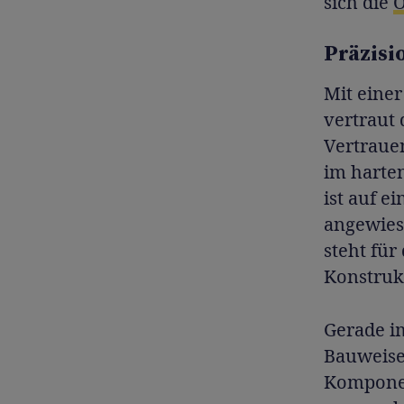
sich die
O
Präzisio
Mit eine
vertraut 
Vertrauen
im harte
ist auf e
angewies
steht für
Konstrukt
Gerade im
Bauweise
Kompone