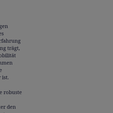
ugen
es
Erfahrung
g trägt,
bilität
ehmen
e
ist.
ne robuste
er den