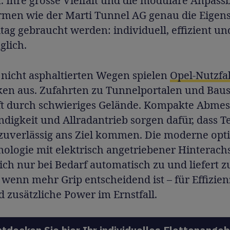
. Ihre grosse Vielfalt und die modulare Anpass
irmen wie der Marti Tunnel AG genau die Eigens
ltag gebraucht werden: individuell, effizient un
glich.
 nicht asphaltierten Wegen spielen
Opel-Nutzfa
ken aus. Zufahrten zu Tunnelportalen und Baus
ft durch schwieriges Gelände. Kompakte Abme
digkeit und Allradantrieb sorgen dafür, dass 
 zuverlässig ans Ziel kommen. Die moderne opt
ologie mit elektrisch angetriebener Hinterach
sich nur bei Bedarf automatisch zu und liefert z
 wenn mehr Grip entscheidend ist – für Effizien
d zusätzliche Power im Ernstfall.