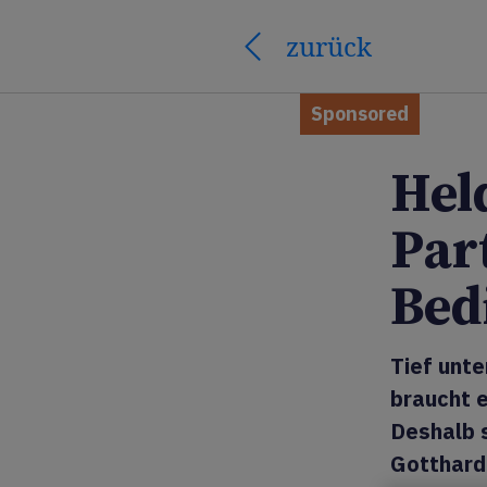
zurück
Sponsored
Hel
Par
Bed
Tief unte
braucht e
Deshalb 
Gotthard