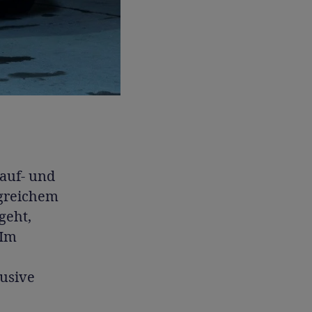
Kauf- und
ngreichem
geht,
 Im
lusive