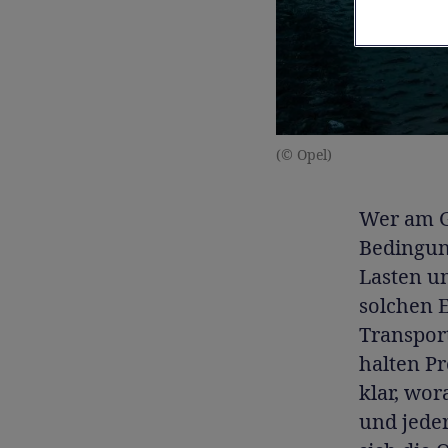
(© Opel)
Wer am G
Bedingun
Lasten un
solchen 
Transport
halten P
klar, wor
und jeder