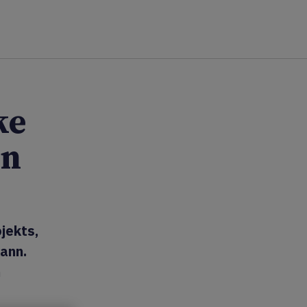
ke
en
jekts,
kann.
n