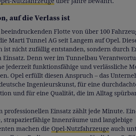
pel-Nutzfahrzeuge
über Jahre bewährt.
n, auf die Verlass ist
r beeindruckenden Flotte von über 100 Fahrze
die Marti Tunnel AG seit Langem auf Opel. Dies
 ist nicht zufällig entstanden, sondern durch 
n Einsatz. Denn wer im Tunnelbau Verantwortun
ine jederzeit funktionsfähige und verlässliche Mo
en. Opel erfüllt diesen Anspruch – das Untern
 deutsche Ingenieurskunst, für eine durchdacht
ion und für eine Qualität, die im Alltag spürbar 
 professionellen Einsatz zählt jede Minute. Ei
, strapazierfähige Innenräume und langlebige
nten machen die
Opel-Nutzfahrzeuge
auch unt