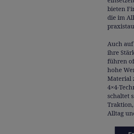
einsetzen
bieten F
die im Al
praxistau
Auch auf
ihre Stär
führen o
hohe Wen
Material
4×4-Techn
schaltet 
Traktion,
Alltag un