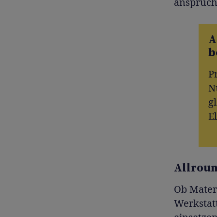
anspruch
A
b
P
N
g
E
Allroun
Ob Materi
Werkstatt