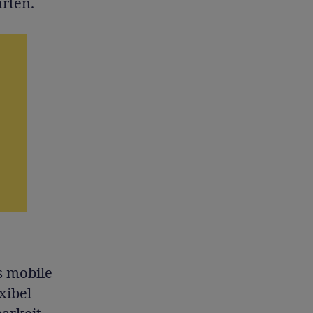
rten.
s mobile
xibel