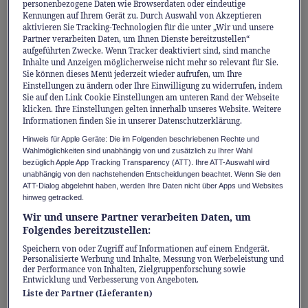
personenbezogene Daten wie Browserdaten oder eindeutige
Leasing.
¹
Kennungen auf Ihrem Gerät zu. Durch Auswahl von Akzeptieren
aktivieren Sie Tracking-Technologien für die unter „Wir und unsere
Partner verarbeiten Daten, um Ihnen Dienste bereitzustellen“
Hier fährt Planungssicherheit mit
aufgeführten Zwecke. Wenn Tracker deaktiviert sind, sind manche
Inhalte und Anzeigen möglicherweise nicht mehr so relevant für Sie.
Sie können dieses Menü jederzeit wieder aufrufen, um Ihre
Wer Auto fährt, möchte sich auf das
Einstellungen zu ändern oder Ihre Einwilligung zu widerrufen, indem
Wesentliche konzentrieren können.
Sie auf den Link Cookie Einstellungen am unteren Rand der Webseite
klicken. Ihre Einstellungen gelten innerhalb unseres Website. Weitere
LeasingPLUS schafft genau diese Freiheit:
Informationen finden Sie in unserer Datenschutzerklärung.
Statt «Wir schauen dann danach» gibt es ein
Hinweis für Apple Geräte: Die im Folgenden beschriebenen Rechte und
Wahlmöglichkeiten sind unabhängig von und zusätzlich zu Ihrer Wahl
transparentes monatliches Budget. Was das
bezüglich Apple App Tracking Transparency (ATT). Ihre ATT-Auswahl wird
heisst? Alle Servicekosten gemäss
unabhängig von den nachstehenden Entscheidungen beachtet. Wenn Sie den
ATT-Dialog abgelehnt haben, werden Ihre Daten nicht über Apps und Websites
Herstellervorschriften, das Nachfüllen von
hinweg getracked.
Flüssigkeiten, Verschleissarbeiten, Sommer-
Wir und unsere Partner verarbeiten Daten, um
Folgendes bereitzustellen:
und Winterreifen samt Einlagerung und
Wechsel sowie passendes Ersatzauto sind
Speichern von oder Zugriff auf Informationen auf einem Endgerät.
Personalisierte Werbung und Inhalte, Messung von Werbeleistung und
vorab kalkuliert und in die Rate eingerechnet.
der Performance von Inhalten, Zielgruppenforschung sowie
Entwicklung und Verbesserung von Angeboten.
Liste der Partner (Lieferanten)