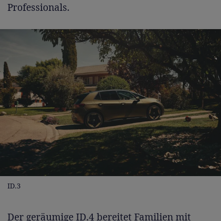
Professionals.
ID.3
Der geräumige
ID.4
bereitet Familien mit