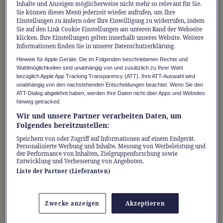
Inhalte und Anzeigen möglicherweise nicht mehr so relevant für Sie.
Geschmack, vom Malerweg in der
Sie können dieses Menü jederzeit wieder aufrufen, um Ihre
Einstellungen zu ändern oder Ihre Einwilligung zu widerrufen, indem
Sächsischen Schweiz bis zur Herausforderung
Sie auf den Link Cookie Einstellungen am unteren Rand der Webseite
im Hochgebirge, und die berühmten Flüsse
klicken. Ihre Einstellungen gelten innerhalb unseres Website. Weitere
Informationen finden Sie in unserer Datenschutzerklärung.
wie die Donau, die Isar oder die Elbe lassen
Hinweis für Apple Geräte: Die im Folgenden beschriebenen Rechte und
sich auch im Kajak oder Kanu erkunden.
Wahlmöglichkeiten sind unabhängig von und zusätzlich zu Ihrer Wahl
bezüglich Apple App Tracking Transparency (ATT). Ihre ATT-Auswahl wird
Auch wer es eher gemütlich angehen möchte,
unabhängig von den nachstehenden Entscheidungen beachtet. Wenn Sie den
hat die Qual der Wahl: Es locken 16 National-
ATT-Dialog abgelehnt haben, werden Ihre Daten nicht über Apps und Websites
hinweg getracked.
und 104 Naturparks.
Wir und unsere Partner verarbeiten Daten, um
Folgendes bereitzustellen:
Das Land der Schlösser
Speichern von oder Zugriff auf Informationen auf einem Endgerät.
Personalisierte Werbung und Inhalte, Messung von Werbeleistung und
der Performance von Inhalten, Zielgruppenforschung sowie
Deutschland
wurde erst 1871 zum
Entwicklung und Verbesserung von Angeboten.
Nationalstaat. Zuvor gab es auf seinem
Liste der Partner (Lieferanten)
Gebiet eine enorme Anzahl vor Territorien.
Das «Heilige Römische Reich Deutscher
Zwecke anzeigen
Akzeptieren
Nation», das von 902 bis 1806 bestand,