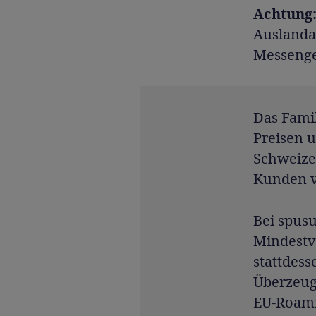
Achtung
Auslandau
Messenger
Das Fam
Preisen 
Schweize
Kunden v
Bei spusu
Mindestv
stattdes
Überzeugu
EU-Roami