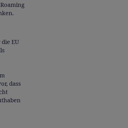
m Roaming
nken.
 die EU
ls
em
or, dass
cht
uthaben