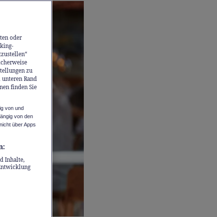
ten oder
king-
tzustellen“
icherweise
stellungen zu
m unteren Rand
nen finden Sie
ig von und
hängig von den
nicht über Apps
n:
d Inhalte,
Entwicklung