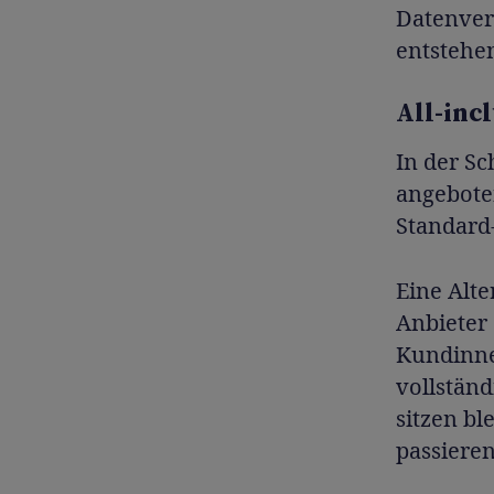
Datenver
entstehe
All-inc
In der Sc
angeboten
Standard
Eine Alt
Anbieter
Kundinne
vollstän
sitzen bl
passieren