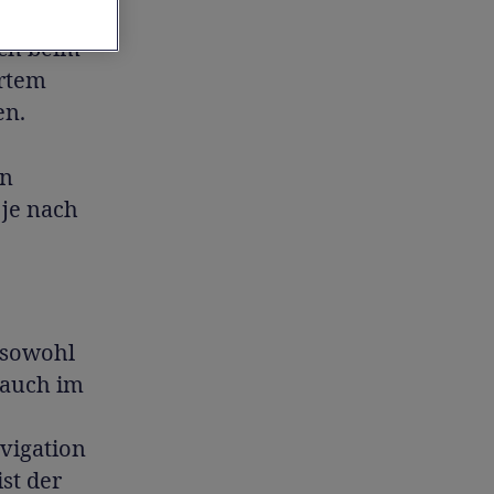
uch beim
rtem
en.
en
 je nach
 sowohl
rauch im
vigation
st der