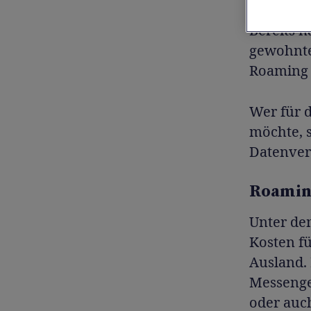
Bereits 
gewohnte
Roaming 
Wer für 
möchte, s
Datenverb
Roaming
Unter de
Kosten fü
Ausland. 
Messenge
oder auc