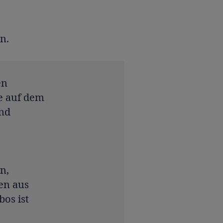
n.
en
e auf dem
und
n,
en aus
bos ist