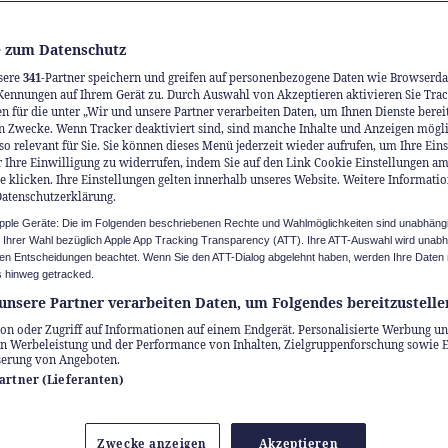
 zum Datenschutz
sere
341
-Partner speichern und greifen auf personenbezogene Daten wie Browserda
Kennungen auf Ihrem Gerät zu. Durch Auswahl von Akzeptieren aktivieren Sie Trac
n für die unter „Wir und unsere Partner verarbeiten Daten, um Ihnen Dienste berei
n Zwecke. Wenn Tracker deaktiviert sind, sind manche Inhalte und Anzeigen mögl
so relevant für Sie. Sie können dieses Menü jederzeit wieder aufrufen, um Ihre Ein
 Ihre Einwilligung zu widerrufen, indem Sie auf den Link Cookie Einstellungen a
e klicken. Ihre Einstellungen gelten innerhalb unseres Website. Weitere Informatio
Datenschutzerklärung.
Apple Geräte: Die im Folgenden beschriebenen Rechte und Wahlmöglichkeiten sind unabhäng
u Ihrer Wahl bezüglich Apple App Tracking Transparency (ATT). Ihre ATT-Auswahl wird unab
n Entscheidungen beachtet. Wenn Sie den ATT-Dialog abgelehnt haben, werden Ihre Daten 
 hinweg getracked.
unsere Partner verarbeiten Daten, um Folgendes bereitzustelle
on oder Zugriff auf Informationen auf einem Endgerät. Personalisierte Werbung un
n Werbeleistung und der Performance von Inhalten, Zielgruppenforschung sowie 
serung von Angeboten.
Partner (Lieferanten)
Zwecke anzeigen
Akzeptieren