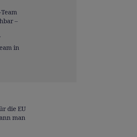
e-Team
hbar –
Team in
ür die EU
 kann man