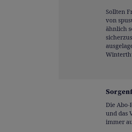
Sollten F
von spusu
ähnlich 
sicherzus
ausgelage
Winterth
Sorgenf
Die Abo-P
und das V
immer au