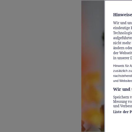
Hinweise
Wir und un
eindeutige 
Technologie
aufgeführte
nicht mehr 
ändern oder
der Webseit
in unserer 
Hinweis für 
zusätzlich z
nachstehende
und Websites
Wir und 
Speichern v
Messung vo
und Verbes
Liste der 