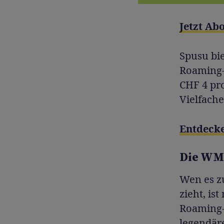
Jetzt Ab
Spusu bi
Roaming-P
CHF 4 pr
Vielfache
Entdecke
Die WM 
Wen es z
zieht, is
Roaming-
legendär