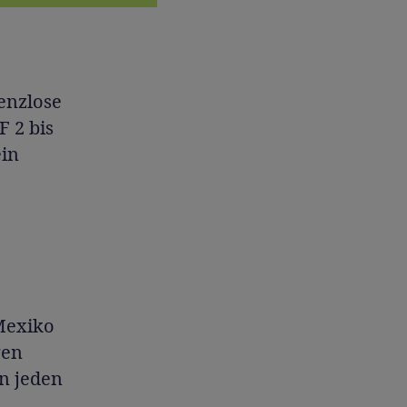
enzlose
F 2 bis
ein
Mexiko
gen
n jeden