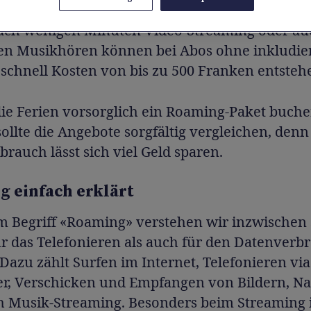
nach wenigen Minuten Video-Streaming oder a
n Musikhören können bei Abos ohne inkludie
schnell Kosten von bis zu 500 Franken entsteh
die Ferien vorsorglich ein Roaming-Paket buch
ollte die Angebote sorgfältig vergleichen, denn
rauch lässt sich viel Geld sparen.
 einfach erklärt
m Begriff «Roaming» verstehen wir inzwischen
r das Telefonieren als auch für den Datenverb
Dazu zählt Surfen im Internet, Telefonieren via
r, Verschicken und Empfangen von Bildern, Na
h Musik-Streaming. Besonders beim Streaming i