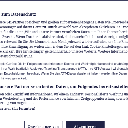
tigen Timing im entscheidenden Moment zur Ste
ften, die nicht nur auf dem Fussballplatz zähl
 zum Datenschutz
auch in der Welt der Uhrmacherkunst.
sere
341
-Partner speichern und greifen auf personenbezogene Daten wie Browserda
Kennungen auf Ihrem Gerät zu. Durch Auswahl von Akzeptieren aktivieren Sie Trac
n für die unter „Wir und unsere Partner verarbeiten Daten, um Ihnen Dienste berei
n Zwecke. Wenn Tracker deaktiviert sind, sind manche Inhalte und Anzeigen mögl
so relevant für Sie. Sie können dieses Menü jederzeit wieder aufrufen, um Ihre Ein
 Ihre Einwilligung zu widerrufen, indem Sie auf den Link Cookie Einstellungen a
e klicken. Ihre Einstellungen gelten innerhalb unseres Website. Weitere Informatio
Datenschutzerklärung.
Apple Geräte: Die im Folgenden beschriebenen Rechte und Wahlmöglichkeiten sind unabhäng
u Ihrer Wahl bezüglich Apple App Tracking Transparency (ATT). Ihre ATT-Auswahl wird unab
n Entscheidungen beachtet. Wenn Sie den ATT-Dialog abgelehnt haben, werden Ihre Daten 
 hinweg getracked.
unsere Partner verarbeiten Daten, um Folgendes bereitzustelle
on oder Zugriff auf Informationen auf einem Endgerät. Personalisierte Werbung un
n Werbeleistung und der Performance von Inhalten, Zielgruppenforschung sowie 
serung von Angeboten.
Partner (Lieferanten)
Zwecke anzeigen
Akzeptieren