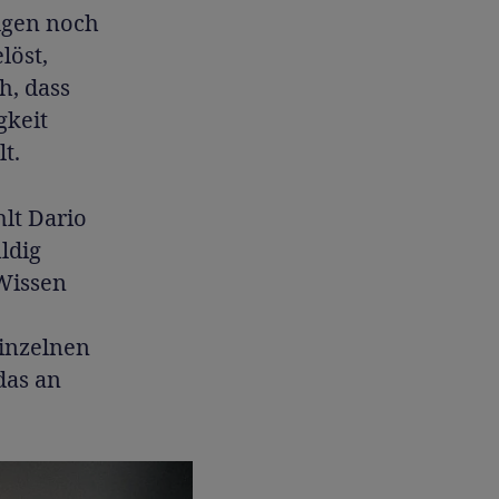
olgen noch
löst,
h, dass
gkeit
t.
hlt Dario
ldig
 Wissen
einzelnen
das an