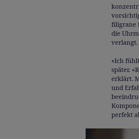
konzentri
vorsichti
filigrane
die Uhrm
verlangt.
«Ich fühl
später. «
erklärt. 
und Erfa
beeindruc
Komponen
perfekt a