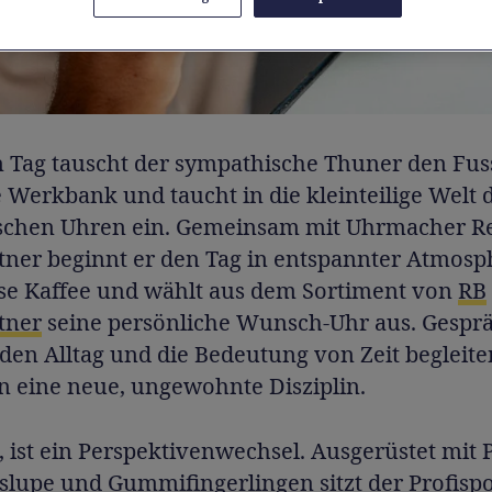
n Tag tauscht der sympathische Thuner den Fuss
 Werkbank und taucht in die kleinteilige Welt 
chen Uhren ein. Gemeinsam mit Uhrmacher R
ner beginnt er den Tag in entspannter Atmosp
sse Kaffee und wählt aus dem Sortiment von
RB
tner
seine persönliche Wunsch-Uhr aus. Gespr
 den Alltag und die Bedeutung von Zeit begleit
in eine neue, ungewohnte Disziplin.
, ist ein Perspektivenwechsel. Ausgerüstet mit P
slupe und Gummifingerlingen sitzt der Profispo