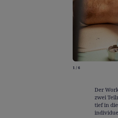
1 / 6
Der Work
zwei Tei
tief in d
individue