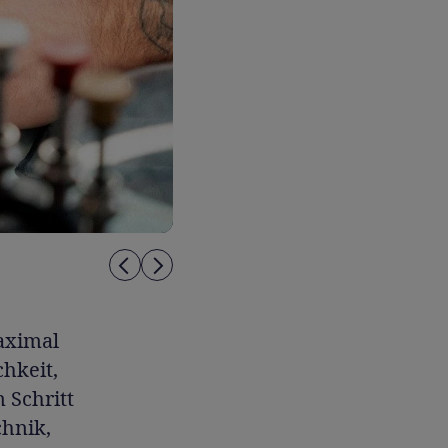
aximal
hkeit,
 Schritt
chnik,