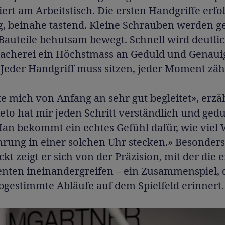
ert am Arbeitstisch. Die ersten Handgriffe erf
g, beinahe tastend. Kleine Schrauben werden ge
 Bauteile behutsam bewegt. Schnell wird deutlic
acherei ein Höchstmass an Geduld und Genaui
 Jeder Handgriff muss sitzen, jeder Moment zähl
te mich von Anfang an sehr gut begleitet», erzä
Reto hat mir jeden Schritt verständlich und gedu
Man bekommt ein echtes Gefühl dafür, wie viel
hrung in einer solchen Uhr stecken.» Besonders
kt zeigt er sich von der Präzision, mit der die 
ten ineinandergreifen – ein Zusammenspiel, 
bgestimmte Abläufe auf dem Spielfeld erinnert.