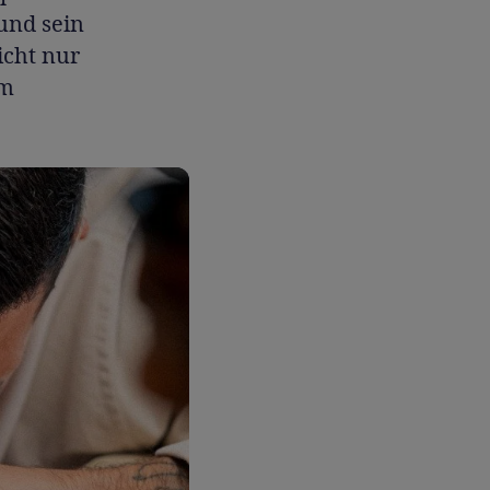
und sein
icht nur
im