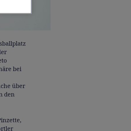
ballplatz
der
eto
häre bei
äche über
en den
inzette,
rtler