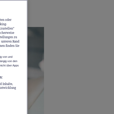
lle –
en,
ten oder
king-
tzustellen“
icherweise
stellungen zu
m unteren Rand
nen finden Sie
ig von und
hängig von den
nicht über Apps
n:
d Inhalte,
Entwicklung