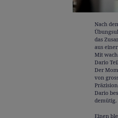
Nach dem
Übungsuh
das Zusam
aus einer
Mit wach
Dario Tei
Der Momen
von gross
Präzision
Dario bes
demütig.
Einen ble