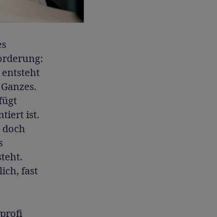
es
orderung:
 entsteht
 Ganzes.
fügt
iert ist.
– doch
s
teht.
ch, fast
profi