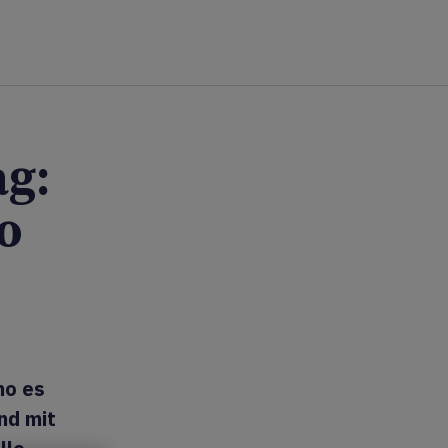
ag:
o
no es
nd mit