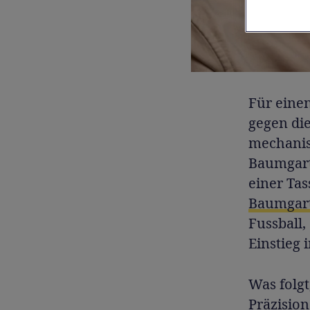
Für eine
gegen die
mechanis
Baumgart
einer Ta
Baumgar
Fussball,
Einstieg 
Was folgt
Präzision