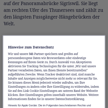
auf der Panoramabrücke Sigriswil. Sie liegt
am rechten Ufer des Thunersees und zählt zu
den längsten Fussgänger-Hängebrücken der
Welt.
Die Panoramabrücke Leissigen wirkt
schlichter, gehört jedoch zu den schönsten
Hinweise zum Datenschutz
ihrer Art. Geniessen Sie den Blick auf See und
Wir und unsere
341
-Partner speichern und greifen auf
Landschaft und runden Sie den Besuch auf
personenbezogene Daten wie Browserdaten oder eindeutige
Kennungen auf Ihrem Gerät zu. Durch Auswahl von Akzeptieren
der Meielisalp mit Einkehrmöglichkeiten,
aktivieren Sie Tracking-Technologien für die unter „Wir und unsere
Spielplatz und Minigolf ab.
Partner verarbeiten Daten, um Ihnen Dienste bereitzustellen“
aufgeführten Zwecke. Wenn Tracker deaktiviert sind, sind manche
Inhalte und Anzeigen möglicherweise nicht mehr so relevant für Sie.
Sie können dieses Menü jederzeit wieder aufrufen, um Ihre
Tipp:
Beide Brücken lassen sich perfekt mit
Einstellungen zu ändern oder Ihre Einwilligung zu widerrufen, indem
Wanderungen kombinieren.
Sie auf den Link Cookie Einstellungen am unteren Rand der Webseite
klicken. Ihre Einstellungen gelten innerhalb unseres Website. Weitere
Informationen finden Sie in unserer Datenschutzerklärung.
Hinweis für Apple Geräte: Die im Folgenden beschriebenen Rechte und