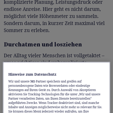
komplizierte Planung, Leistungsdruck oder
endlose Anreise. Hier geht es nicht darum,
möglichst viele Höhenmeter zu sammeln.
Sondern darum, in kurzer Zeit maximal viel
Sommer zu erleben.
Durchatmen und losziehen
Der Alltag vieler Menschen ist vollgetaktet –
umso wichtiger sind unkomplizierte
Auszeiten. In Crans-Montana beginnt die
Hinweise zum Datenschutz
Erholung direkt nach der Ankunft.
Wir und unsere
341
-Partner speichern und greifen auf
personenbezogene Daten wie Browserdaten oder eindeutige
Mit dem Zug geht es aus der Deutschschweiz
Kennungen auf Ihrem Gerät zu. Durch Auswahl von Akzeptieren
aktivieren Sie Tracking-Technologien für die unter „Wir und unsere
durch den Lötschbergtunnel bequem nach
Partner verarbeiten Daten, um Ihnen Dienste bereitzustellen“
aufgeführten Zwecke. Wenn Tracker deaktiviert sind, sind manche
Visp und dann weiter nach Sierre. Von dort
Inhalte und Anzeigen möglicherweise nicht mehr so relevant für Sie.
bringt die historische Standseilbahn Gäste in
Sie können dieses Menü jederzeit wieder aufrufen, um Ihre