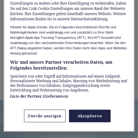
Einstellungen zu ändern oder Ihre Einwilligung zu widerrufen, indem
rund 15 Minuten direkt hinauf in die Station.
Sie auf den Link Cookie Einstellungen am unteren Rand der Webseite
klicken. Ihre Einstellungen gelten innerhalb unseres Website. Weitere
Vor Ort verbindet ein Netz kostenloser
Informationen finden Sie in unserer Datenschutzerklärung.
Shuttlebusse die verschiedenen Bereiche der
Hinweis für Apple Geräte: Die im Folgenden beschriebenen Rechte und
Destination.
Wahlmöglichkeiten sind unabhängig von und zusätzlich zu Ihrer Wahl
bezüglich Apple App Tracking Transparency (ATT). Ihre ATT-Auswahl wird
unabhängig von den nachstehenden Entscheidungen beachtet. Wenn Sie den
ATT-Dialog abgelehnt haben, werden Ihre Daten nicht über Apps und Websites
Und dann? Bleibt nur noch die Frage, worauf
hinweg getracked.
man Lust hat: Kaffee auf der Sonnenterrasse,
Wir und unsere Partner verarbeiten Daten, um
E-Bike-Tour oder Wanderung mit Aussicht.
Folgendes bereitzustellen:
Alles liegt nah beieinander und lässt sich
Speichern von oder Zugriff auf Informationen auf einem Endgerät.
Personalisierte Werbung und Inhalte, Messung von Werbeleistung und
spontan kombinieren.
der Performance von Inhalten, Zielgruppenforschung sowie
Entwicklung und Verbesserung von Angeboten.
Liste der Partner (Lieferanten)
Zwecke anzeigen
Akzeptieren