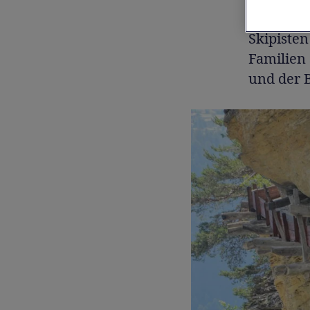
360°-Pan
Skipiste
Familien
und der B