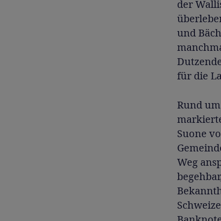
der Walli
überlebe
und Bäch
manchmal
Dutzende
für die L
Rund um 
markiert
Suone von
Gemeinde
Weg ansp
begehbar,
Bekannthe
Schweizer
Banknote 