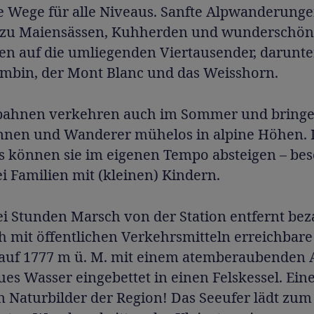
e Wege für alle Niveaus. Sanfte Alpwanderung
 zu Maiensässen, Kuhherden und wunderschö
n auf die umliegenden Viertausender, darunte
mbin, der Mont Blanc und das Weisshorn.
bahnen verkehren auch im Sommer und bring
nen und Wanderer mühelos in alpine Höhen. 
s können sie im eigenen Tempo absteigen – be
ei Familien mit (kleinen) Kindern.
i Stunden Marsch von der Station entfernt bez
h mit öffentlichen Verkehrsmitteln erreichbare
 auf 1777 m ü. M. mit einem atemberaubenden 
ues Wasser eingebettet in einen Felskessel. Ein
 Naturbilder der Region! Das Seeufer lädt zum