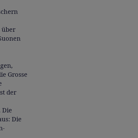
schern
 über
 Suonen
igen,
ie Grosse
e
st der
 Die
aus: Die
n-