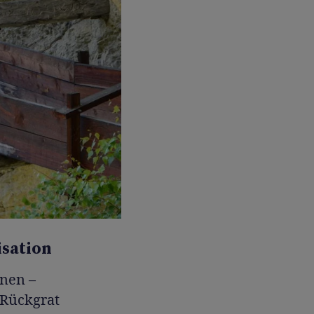
isation
nen –
 Rückgrat