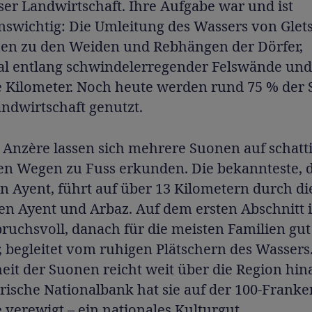
ser Landwirtschaft. Ihre Aufgabe war und ist
nswichtig: Die Umleitung des Wassers von Glet
en zu den Weiden und Rebhängen der Dörfer,
 entlang schwindelerregender Felswände und
 Kilometer. Noch heute werden rund 75 % der
andwirtschaft genutzt.
Anzère lassen sich mehrere Suonen auf schatt
en Wegen zu Fuss erkunden. Die bekannteste, d
 Ayent, führt auf über 13 Kilometern durch di
n Ayent und Arbaz. Auf dem ersten Abschnitt i
ruchsvoll, danach für die meisten Familien gut
 begleitet vom ruhigen Plätschern des Wassers.
it der Suonen reicht weit über die Region hin
ische Nationalbank hat sie auf der 100-Franke
verewigt – ein nationales Kulturgut.