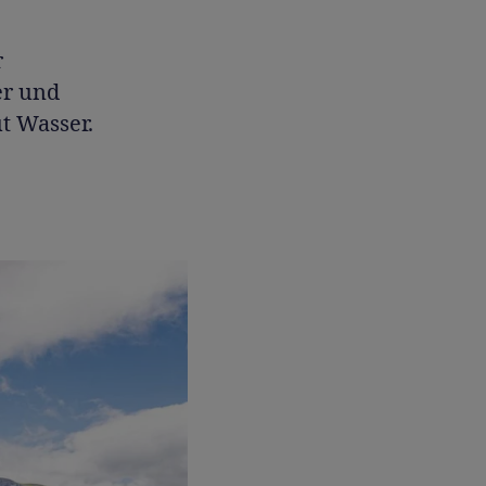
r
er und
t Wasser.