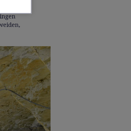
hen
ringen
weiden,