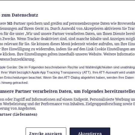
 zum Datenschutz
sere
341
-Partner speichern und greifen auf personenbezogene Daten wie Browserda
Kennungen auf Ihrem Gerät zu. Durch Auswahl von Akzeptieren aktivieren Sie Trac
n für die unter „Wir und unsere Partner verarbeiten Daten, um Ihnen Dienste berei
n Zwecke. Wenn Tracker deaktiviert sind, sind manche Inhalte und Anzeigen mögl
so relevant für Sie. Sie können dieses Menü jederzeit wieder aufrufen, um Ihre Ein
 Ihre Einwilligung zu widerrufen, indem Sie auf den Link Cookie Einstellungen a
e klicken. Ihre Einstellungen gelten innerhalb unseres Website. Weitere Informatio
ère: Ein Erlebnisbe
Datenschutzerklärung.
Apple Geräte: Die im Folgenden beschriebenen Rechte und Wahlmöglichkeiten sind unabhäng
 Familien
u Ihrer Wahl bezüglich Apple App Tracking Transparency (ATT). Ihre ATT-Auswahl wird unab
n Entscheidungen beachtet. Wenn Sie den ATT-Dialog abgelehnt haben, werden Ihre Daten 
 hinweg getracked.
unsere Partner verarbeiten Daten, um Folgendes bereitzustelle
Alpweiden, Bergsport und Panorama-Spa: Anzè
on oder Zugriff auf Informationen auf einem Endgerät. Personalisierte Werbung un
alliser Natur und Familienaktivitäten – weniger
n Werbeleistung und der Performance von Inhalten, Zielgruppenforschung sowie 
serung von Angeboten.
von der Rhoneebene entfernt.
Partner (Lieferanten)
über Sitten im Kanton Wallis gelegene Ferieno
rt von der nach Süden ausgerichteten Lage und
Zwecke anzeigen
Akzeptieren