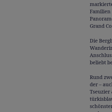
markiert
Familien
Panorame
Grand Co
Die Berg
Wanderin
Anschlus
beliebt b
Rund zwe
der – auc
Tseuzier
türkisbla
schönsten