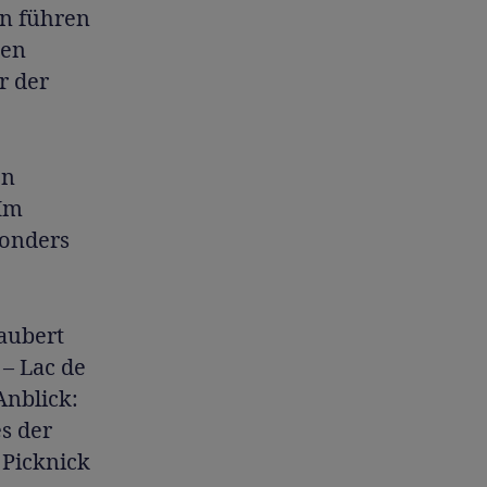
en führen
nen
r der
en
Im
sonders
aubert
 – Lac de
Anblick:
es der
 Picknick