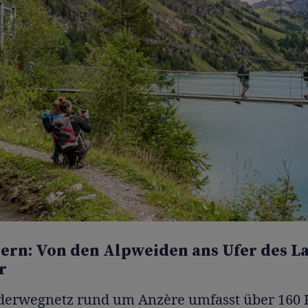
ern: Von den Alpweiden ans Ufer des L
r
erwegnetz rund um Anzère umfasst über 160 