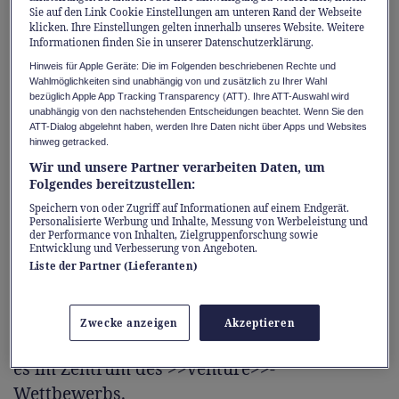
Sie auf den Link Cookie Einstellungen am unteren Rand der Webseite
Machine Learning an der EPFL. «Mit Apertus
klicken. Ihre Einstellungen gelten innerhalb unseres Website. Weitere
verfolgen wir einen gänzlich anderen
Informationen finden Sie in unserer Datenschutzerklärung.
Ansatz.» Apertus ist ein neues Open-Source-
Hinweis für Apple Geräte: Die im Folgenden beschriebenen Rechte und
Wahlmöglichkeiten sind unabhängig von und zusätzlich zu Ihrer Wahl
Sprachmodell, das die ETH Zürich, die EPFL
bezüglich Apple App Tracking Transparency (ATT). Ihre ATT-Auswahl wird
unabhängig von den nachstehenden Entscheidungen beachtet. Wenn Sie den
und das Schweizerische Supercomputing-
ATT-Dialog abgelehnt haben, werden Ihre Daten nicht über Apps und Websites
Zentrum CSCS gemeinsam lanciert haben. Es
hinweg getracked.
nimmt für sich in Anspruch, vollständig offen,
Wir und unsere Partner verarbeiten Daten, um
Folgendes bereitzustellen:
transparent und mehrsprachig zu sein.
Speichern von oder Zugriff auf Informationen auf einem Endgerät.
Anders als die proprietären Systeme, die das
Personalisierte Werbung und Inhalte, Messung von Werbeleistung und
der Performance von Inhalten, Zielgruppenforschung sowie
Feld beherrschen, lässt es sich von jedem
Entwicklung und Verbesserung von Angeboten.
einsehen, betreiben und anpassen – der
Liste der Partner (Lieferanten)
Unterschied zwischen gemietetem Zugang
über die API eines Anbieters und dem Besitz
Zwecke anzeigen
Akzeptieren
des Fundaments selbst. In diesem Jahr steht
es im Zentrum des >>venture>>-
Wettbewerbs.