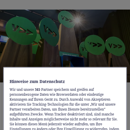
Hinweise zum Datenschutz
Die besten Start-ups der Schweiz: Am 15. Juni vergibt
Wir und unsere
341
-Partner speichern und greifen auf
>>venture>> in Lausanne den Spotlight Award.
personenbezogene Daten wie Browserdaten oder eindeutige
Kennungen auf Ihrem Gerät zu. Durch Auswahl von Akzeptieren
aktivieren Sie Tracking-Technologien für die unter „Wir und unsere
Partner verarbeiten Daten, um Ihnen Dienste bereitzustellen“
«Heute werden die meisten Large Language
aufgeführten Zwecke. Wenn Tracker deaktiviert sind, sind manche
Models hinter verschlossenen Türen
Inhalte und Anzeigen möglicherweise nicht mehr so relevant für Sie.
Sie können dieses Menü jederzeit wieder aufrufen, um Ihre
entwickelt», sagt Martin Jaggi, Professor für
Einstellungen zu ändern oder Ihre Einwilligung zu widerrufen, indem