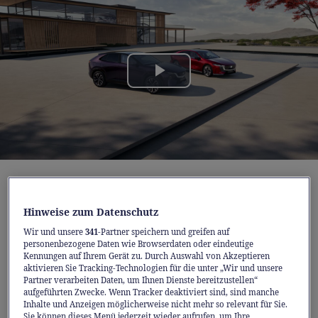
Play
Video
Der Mazda6e
, ausgezeichnet als «World Car
Design of the Year 2026», und
der brandneue
Hinweise zum Datenschutz
Mazda CX-6e
stehen beispielhaft dafür, wie
Wir und unsere
341
-Partner speichern und greifen auf
personenbezogene Daten wie Browserdaten oder eindeutige
Mazda Elektromobilität, emotionales Design
Kennungen auf Ihrem Gerät zu. Durch Auswahl von Akzeptieren
und japanische Handwerkskunst vereint. So
aktivieren Sie Tracking-Technologien für die unter „Wir und unsere
Partner verarbeiten Daten, um Ihnen Dienste bereitzustellen“
entstehen vollelektrische Fahrzeuge, die den
aufgeführten Zwecke. Wenn Tracker deaktiviert sind, sind manche
Inhalte und Anzeigen möglicherweise nicht mehr so relevant für Sie.
Menschen in den Mittelpunkt stellen –
Sie können dieses Menü jederzeit wieder aufrufen, um Ihre