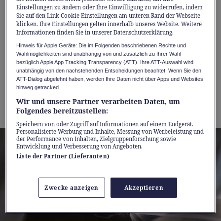
kombiniert mit alltagstauglicher Reichweite,
Einstellungen zu ändern oder Ihre Einwilligung zu widerrufen, indem
Sie auf den Link Cookie Einstellungen am unteren Rand der Webseite
schneller Ladeleistung und moderner
klicken. Ihre Einstellungen gelten innerhalb unseres Website. Weitere
Informationen finden Sie in unserer Datenschutzerklärung.
Konnektivität.
Hinweis für Apple Geräte: Die im Folgenden beschriebenen Rechte und
Wahlmöglichkeiten sind unabhängig von und zusätzlich zu Ihrer Wahl
Jetzt wird der Einstieg in die vollelektrische
bezüglich Apple App Tracking Transparency (ATT). Ihre ATT-Auswahl wird
unabhängig von den nachstehenden Entscheidungen beachtet. Wenn Sie den
Modellwelt von Mazda besonders attraktiv:
ATT-Dialog abgelehnt haben, werden Ihre Daten nicht über Apps und Websites
hinweg getracked.
Bis zum 31. August 2026 profitieren Sie von
Wir und unsere Partner verarbeiten Daten, um
einem
0%-Leasing-Angebot
.
Folgendes bereitzustellen:
Speichern von oder Zugriff auf Informationen auf einem Endgerät.
Personalisierte Werbung und Inhalte, Messung von Werbeleistung und
der Performance von Inhalten, Zielgruppenforschung sowie
Entwicklung und Verbesserung von Angeboten.
Liste der Partner (Lieferanten)
Zwecke anzeigen
Akzeptieren