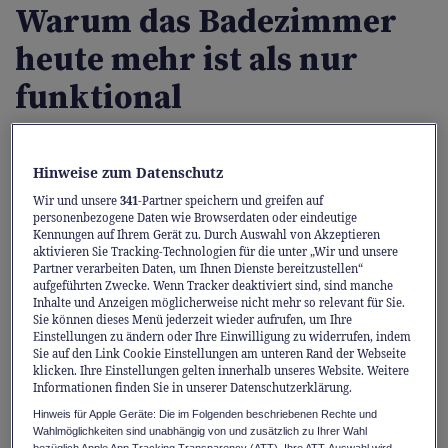
Warum das Badezimmer
heute mehr ist als nur
funktional
Wohnräume richten wir liebevoll ein, das
Bad hingegen zweckmässig. Erfahren Sie,
Hinweise zum Datenschutz
warum der wichtigste Rückzugsort der
Wir und unsere
341
-Partner speichern und greifen auf
personenbezogene Daten wie Browserdaten oder eindeutige
Wohnung mehr als Funktion verdient und
Kennungen auf Ihrem Gerät zu. Durch Auswahl von Akzeptieren
aktivieren Sie Tracking-Technologien für die unter „Wir und unsere
wie Design Harmonie und Komfort erzeugt.
Partner verarbeiten Daten, um Ihnen Dienste bereitzustellen“
aufgeführten Zwecke. Wenn Tracker deaktiviert sind, sind manche
Inhalte und Anzeigen möglicherweise nicht mehr so relevant für Sie.
Lange galt das Badezimmer als reiner
Sie können dieses Menü jederzeit wieder aufrufen, um Ihre
Zweckraum. Während wir das Wohn- oder
Einstellungen zu ändern oder Ihre Einwilligung zu widerrufen, indem
Sie auf den Link Cookie Einstellungen am unteren Rand der Webseite
Schlafzimmer meist mit viel Liebe gestalten,
klicken. Ihre Einstellungen gelten innerhalb unseres Website. Weitere
Informationen finden Sie in unserer Datenschutzerklärung.
mit Farben spielen und ein Auge für kleine
Hinweis für Apple Geräte: Die im Folgenden beschriebenen Rechte und
Details haben, richten wir das Badezimmer
Wahlmöglichkeiten sind unabhängig von und zusätzlich zu Ihrer Wahl
bezüglich Apple App Tracking Transparency (ATT). Ihre ATT-Auswahl wird