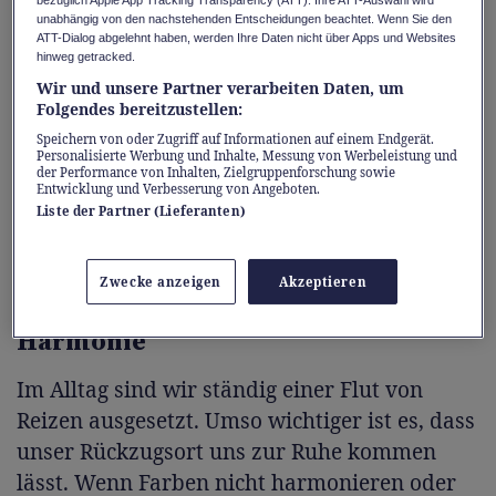
oft noch unbewusst nach rein funktionalen
unabhängig von den nachstehenden Entscheidungen beachtet. Wenn Sie den
Kriterien ein. Dabei müssen sich durchdachte
ATT-Dialog abgelehnt haben, werden Ihre Daten nicht über Apps und Websites
Funktionalität und Design nicht
hinweg getracked.
Wir und unsere Partner verarbeiten Daten, um
ausschliessen, um einen wahren Rückzugsort
Folgendes bereitzustellen:
für Selfcare und Erholung zu schaffen.
Speichern von oder Zugriff auf Informationen auf einem Endgerät.
Entspannung und Wohlbefinden entstehen
Personalisierte Werbung und Inhalte, Messung von Werbeleistung und
der Performance von Inhalten, Zielgruppenforschung sowie
nämlich dann, wenn auch das Bad die gleiche
Entwicklung und Verbesserung von Angeboten.
Liste der Partner (Lieferanten)
gestalterische Aufmerksamkeit bekommt wie
der Rest unserer Wohnung.
Zwecke anzeigen
Akzeptieren
Entspannung durch visuelle
Harmonie
Im Alltag sind wir ständig einer Flut von
Reizen ausgesetzt. Umso wichtiger ist es, dass
unser Rückzugsort uns zur Ruhe kommen
lässt. Wenn Farben nicht harmonieren oder