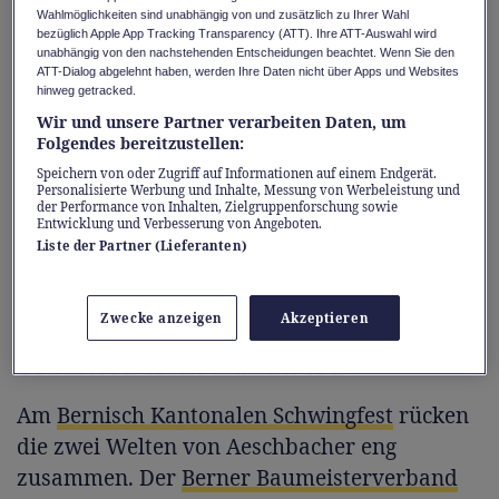
Wahlmöglichkeiten sind unabhängig von und zusätzlich zu Ihrer Wahl
wirkt vieles schon fast unspektakulär. Jeder
bezüglich Apple App Tracking Transparency (ATT). Ihre ATT-Auswahl wird
Griff sitzt, der Körper weiss, was zu tun ist.
unabhängig von den nachstehenden Entscheidungen beachtet. Wenn Sie den
ATT-Dialog abgelehnt haben, werden Ihre Daten nicht über Apps und Websites
Dass Aeschbacher diese Ruhe auch abseits
hinweg getracked.
des Rings auszeichnet, beweist er an einem
Wir und unsere Partner verarbeiten Daten, um
Folgendes bereitzustellen:
Ort, der auf den ersten Blick überrascht: auf
der Baustelle. Der Emmentaler Routinier ist
Speichern von oder Zugriff auf Informationen auf einem Endgerät.
Personalisierte Werbung und Inhalte, Messung von Werbeleistung und
nämlich nicht nur Spitzensportler, sondern
der Performance von Inhalten, Zielgruppenforschung sowie
Entwicklung und Verbesserung von Angeboten.
auch stolzer Maurer und Bauvorarbeiter.
Liste der Partner (Lieferanten)
Setzt er einen Stein, sind seine Bewegungen
ebenso präzise wie im Sägemehl.
Zwecke anzeigen
Akzeptieren
Tradition trifft Handwerk
Am
Bernisch Kantonalen Schwingfest
rücken
die zwei Welten von Aeschbacher eng
zusammen. Der
Berner Baumeisterverband