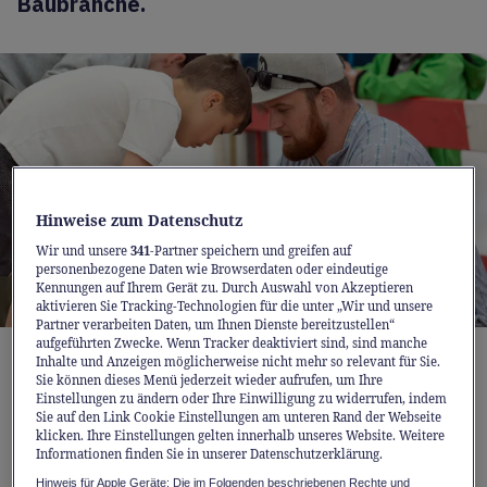
Baubranche.
Hinweise zum Datenschutz
Wir und unsere
341
-Partner speichern und greifen auf
personenbezogene Daten wie Browserdaten oder eindeutige
Kennungen auf Ihrem Gerät zu. Durch Auswahl von Akzeptieren
aktivieren Sie Tracking-Technologien für die unter „Wir und unsere
Partner verarbeiten Daten, um Ihnen Dienste bereitzustellen“
aufgeführten Zwecke. Wenn Tracker deaktiviert sind, sind manche
Seit mehr als drei Jahren unterstützt Matthias Aeschbacher
Inhalte und Anzeigen möglicherweise nicht mehr so relevant für Sie.
den Berner Baumeisterverband als Berufsbotschafterier im
Sie können dieses Menü jederzeit wieder aufrufen, um Ihre
Einsatz in der Baumeisterarena am Oberländischen
Einstellungen zu ändern oder Ihre Einwilligung zu widerrufen, indem
Schwingfest in Brienz 2024.
Sie auf den Link Cookie Einstellungen am unteren Rand der Webseite
klicken. Ihre Einstellungen gelten innerhalb unseres Website. Weitere
Informationen finden Sie in unserer Datenschutzerklärung.
Wenn Matthias Aeschbacher im Ring steht,
Hinweis für Apple Geräte: Die im Folgenden beschriebenen Rechte und