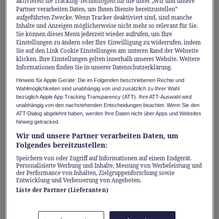
Produzent internationaler Künstler:innen.
aktivieren Sie Tracking-Technologien für die unter „Wir und unsere
Partner verarbeiten Daten, um Ihnen Dienste bereitzustellen“
Mit DARKSIDE hat er ein Bandprojekt
aufgeführten Zwecke. Wenn Tracker deaktiviert sind, sind manche
Inhalte und Anzeigen möglicherweise nicht mehr so relevant für Sie.
geschaffen, das elektronische Musik,
Sie können dieses Menü jederzeit wieder aufrufen, um Ihre
psychedelische Gitarren und spontane
Einstellungen zu ändern oder Ihre Einwilligung zu widerrufen, indem
Sie auf den Link Cookie Einstellungen am unteren Rand der Webseite
Improvisation auf einzigartige Weise
klicken. Ihre Einstellungen gelten innerhalb unseres Website. Weitere
Informationen finden Sie in unserer Datenschutzerklärung.
verbindet.
Hinweis für Apple Geräte: Die im Folgenden beschriebenen Rechte und
Wahlmöglichkeiten sind unabhängig von und zusätzlich zu Ihrer Wahl
Einer der einflussreichsten
bezüglich Apple App Tracking Transparency (ATT). Ihre ATT-Auswahl wird
unabhängig von den nachstehenden Entscheidungen beachtet. Wenn Sie den
Elektronikkünstler seiner
ATT-Dialog abgelehnt haben, werden Ihre Daten nicht über Apps und Websites
Generation
hinweg getracked.
Wir und unsere Partner verarbeiten Daten, um
Folgendes bereitzustellen:
Der chilenisch-US-amerikanische Musiker
zählt seit Jahren zu den prägenden
Speichern von oder Zugriff auf Informationen auf einem Endgerät.
Personalisierte Werbung und Inhalte, Messung von Werbeleistung und
Klangkünstlern der internationalen
der Performance von Inhalten, Zielgruppenforschung sowie
Entwicklung und Verbesserung von Angeboten.
Elektronikszene. Mit seinen Soloprojekten,
Liste der Partner (Lieferanten)
Filmmusiken und Produktionen bewegt er
sich mühelos zwischen Klubkultur, Kunst und