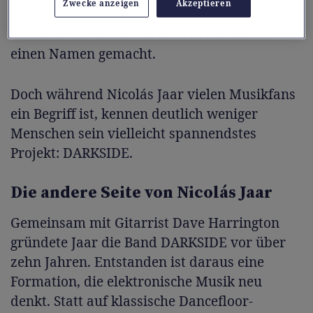
Zwecke anzeigen
Akzeptieren
Experiment und hat sich weit über die
Grenzen der elektronischen Musik hinaus
einen Namen gemacht.
Doch während Nicolás Jaar vielen Musikfans
ein Begriff ist, kennen deutlich weniger
Menschen sein vielleicht spannendstes
Projekt: DARKSIDE.
Die andere Seite von Nicolás Jaar
Gemeinsam mit Gitarrist Dave Harrington
gründete Jaar die Band DARKSIDE vor über
zehn Jahren. Entstanden ist daraus eine
Formation, die elektronische Musik neu
denkt. Statt auf klassische Dancefloor-