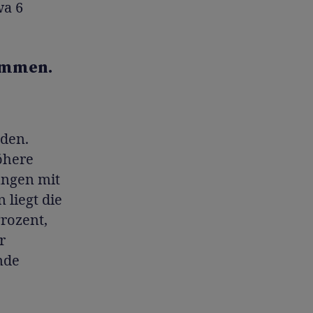
wa 6
timmen.
nden.
höhere
ungen mit
 liegt die
Prozent,
r
nde