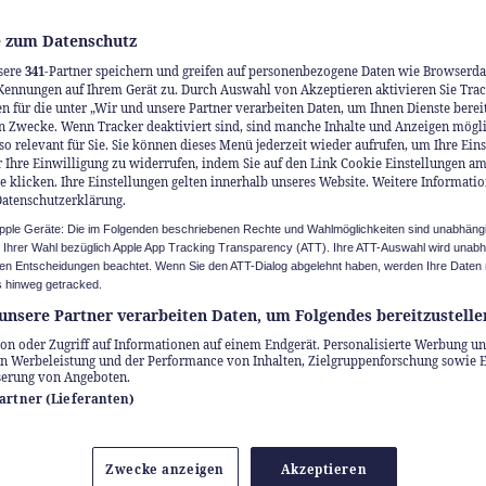
 zum Datenschutz
sere
341
-Partner speichern und greifen auf personenbezogene Daten wie Browserda
Kennungen auf Ihrem Gerät zu. Durch Auswahl von Akzeptieren aktivieren Sie Trac
n für die unter „Wir und unsere Partner verarbeiten Daten, um Ihnen Dienste berei
n Zwecke. Wenn Tracker deaktiviert sind, sind manche Inhalte und Anzeigen mögl
so relevant für Sie. Sie können dieses Menü jederzeit wieder aufrufen, um Ihre Ein
 Ihre Einwilligung zu widerrufen, indem Sie auf den Link Cookie Einstellungen a
e klicken. Ihre Einstellungen gelten innerhalb unseres Website. Weitere Informatio
Datenschutzerklärung.
Apple Geräte: Die im Folgenden beschriebenen Rechte und Wahlmöglichkeiten sind unabhäng
u Ihrer Wahl bezüglich Apple App Tracking Transparency (ATT). Ihre ATT-Auswahl wird unab
n Entscheidungen beachtet. Wenn Sie den ATT-Dialog abgelehnt haben, werden Ihre Daten 
 hinweg getracked.
unsere Partner verarbeiten Daten, um Folgendes bereitzustelle
on oder Zugriff auf Informationen auf einem Endgerät. Personalisierte Werbung un
n Werbeleistung und der Performance von Inhalten, Zielgruppenforschung sowie 
serung von Angeboten.
Partner (Lieferanten)
 finanziell absichern und Vermögen aufbauen 
ch frühzeitig mit dem Thema Investieren befasse
Zwecke anzeigen
Akzeptieren