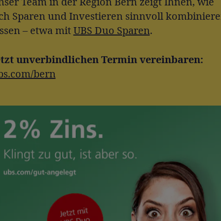
nser Team in der Region Bern zeigt Ihnen, wie
ich Sparen und Investieren sinnvoll kombinier
assen – etwa mit
UBS Duo Sparen
.
etzt unverbindlichen Termin vereinbaren:
bs.com/bern