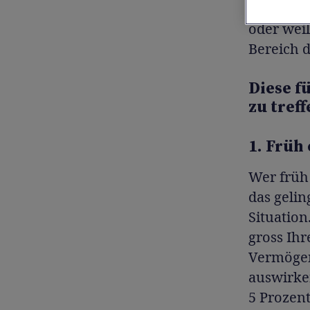
Gründe da
oder wei
Bereich d
Diese f
zu treff
1. Früh
Wer früh
das gelin
Situation
gross Ihr
Vermögens
auswirken
5 Prozent