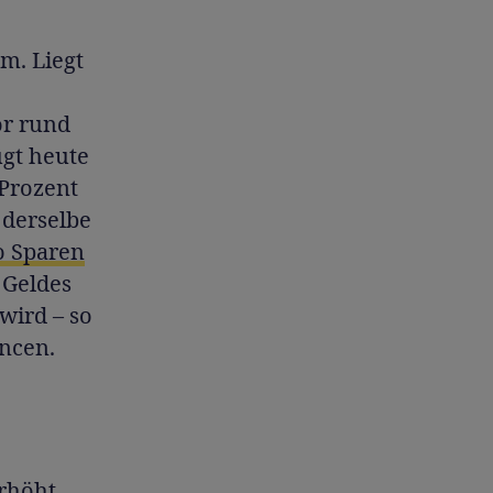
m. Liegt
or rund
ügt heute
 Prozent
 derselbe
 Sparen
 Geldes
wird – so
ancen.
erhöht