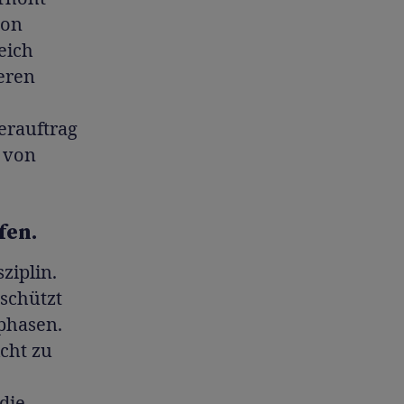
von
eich
eren
erauftrag
h von
fen.
ziplin.
 schützt
phasen.
cht zu
 die