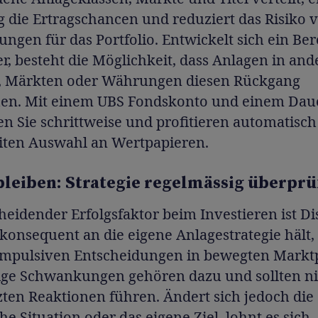
ig die Ertragschancen und reduziert das Risiko 
gen für das Portfolio. Entwickelt sich ein Ber
, besteht die Möglichkeit, dass Anlagen in and
, Märkten oder Währungen diesen Rückgang
hen. Mit einem UBS Fondskonto und einem Dau
en Sie schrittweise und profitieren automatisc
eiten Auswahl an Wertpapieren.
bleiben: Strategie regelmässig überprü
heidender Erfolgsfaktor beim Investieren ist Dis
konsequent an die eigene Anlagestrategie hält,
 impulsiven Entscheidungen in bewegten Markt
tige Schwankungen gehören dazu und sollten ni
ten Reaktionen führen. Ändert sich jedoch die
he Situation oder das eigene Ziel, lohnt es sich,