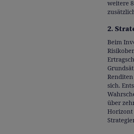
weitere 8
zusätzlic
2. Stra
Beim Inve
Risikobe
Ertragsch
Grundsätz
Renditen
sich. Ent
Wahrschei
über zehn
Horizont
Strategie