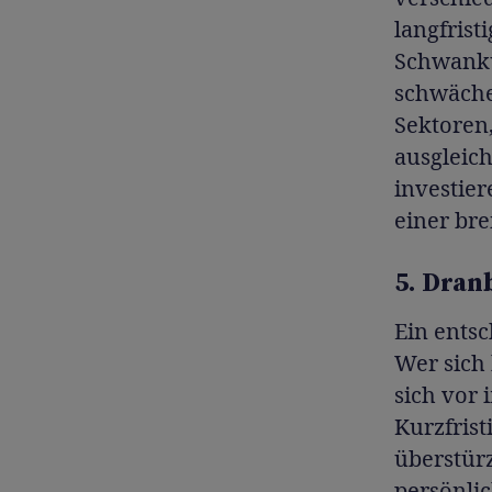
langfrist
Schwankun
schwächer
Sektoren
ausgleic
investier
einer br
5. Dran
Ein entsc
Wer sich 
sich vor
Kurzfris
überstürz
persönlic