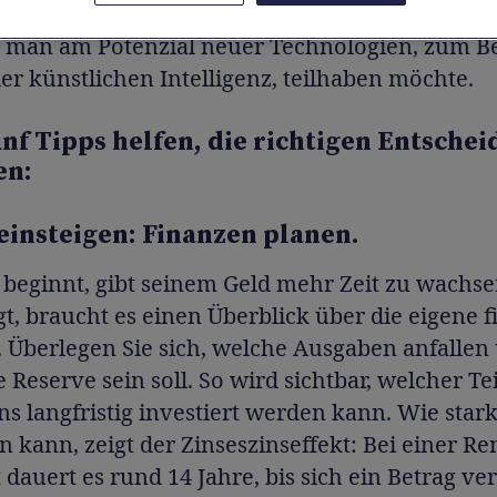
für sind vielfältig: sei es als Vorsorge, für ein 
l man am Potenzial neuer Technologien, zum Be
er künstlichen Intelligenz, teilhaben möchte.
ünf Tipps helfen, die richtigen Entsche
en:
 einsteigen: Finanzen planen.
 beginnt, gibt seinem Geld mehr Zeit zu wachse
gt, braucht es einen Überblick über die eigene f
. Überlegen Sie sich, welche Ausgaben anfallen
e Reserve sein soll. So wird sichtbar, welcher Tei
 langfristig investiert werden kann. Wie stark
 kann, zeigt der Zinseszinseffekt: Bei einer Re
 dauert es rund 14 Jahre, bis sich ein Betrag ve