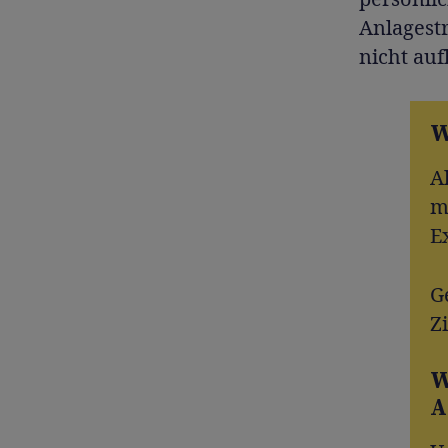
Anlagestr
nicht au
W
A
m
E
G
Z
W
A