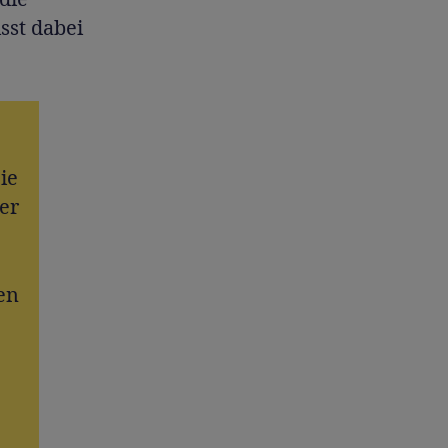
sst dabei
ie
er
en