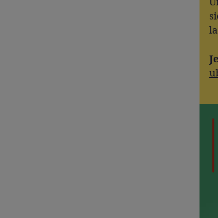
U
s
l
J
u