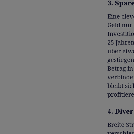
3. Spar
Eine clev
Geld nur 
Investiti
25 Jahren
über etw
gestiegen
Betrag i
verbinden
bleibt si
profitier
4. Diver
Breite St
verschied