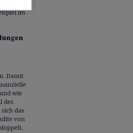
Sparziel
ispiel im
idungen
n. Damit
inanzielle
 und wie
l des
 sich das
ndite von
rdoppelt,