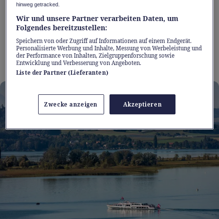
Genfersee: Der IC51 bringt Sie bequem und
hinweg getracked.
günstig zu den schönsten Seen der Romandie.
Wir und unsere Partner verarbeiten Daten, um
Folgendes bereitzustellen:
Suchen Sie sich einfach aus, worauf Sie am
Speichern von oder Zugriff auf Informationen auf einem Endgerät.
meisten Lust haben – hier sind fünf Sommer-
Personalisierte Werbung und Inhalte, Messung von Werbeleistung und
der Performance von Inhalten, Zielgruppenforschung sowie
Highlights entlang der Strecke.
Entwicklung und Verbesserung von Angeboten.
Liste der Partner (Lieferanten)
Zwecke anzeigen
Akzeptieren