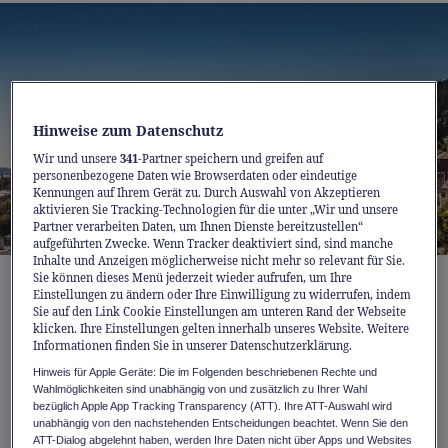
Hinweise zum Datenschutz
Wir und unsere
341
-Partner speichern und greifen auf
personenbezogene Daten wie Browserdaten oder eindeutige
Kennungen auf Ihrem Gerät zu. Durch Auswahl von Akzeptieren
aktivieren Sie Tracking-Technologien für die unter „Wir und unsere
Partner verarbeiten Daten, um Ihnen Dienste bereitzustellen“
aufgeführten Zwecke. Wenn Tracker deaktiviert sind, sind manche
Inhalte und Anzeigen möglicherweise nicht mehr so relevant für Sie.
Sie können dieses Menü jederzeit wieder aufrufen, um Ihre
Eine Zugstrecke, 3 Seen, 5 Sommer-
Einstellungen zu ändern oder Ihre Einwilligung zu widerrufen, indem
Sie auf den Link Cookie Einstellungen am unteren Rand der Webseite
Highlights
klicken. Ihre Einstellungen gelten innerhalb unseres Website. Weitere
Informationen finden Sie in unserer Datenschutzerklärung.
Ob eine idyllische Schifffahrt auf dem
Hinweis für Apple Geräte: Die im Folgenden beschriebenen Rechte und
Wahlmöglichkeiten sind unabhängig von und zusätzlich zu Ihrer Wahl
Bielersee, herrliche Spaziergänge am
bezüglich Apple App Tracking Transparency (ATT). Ihre ATT-Auswahl wird
Neuenburgersee oder olympisches Flair am
unabhängig von den nachstehenden Entscheidungen beachtet. Wenn Sie den
ATT-Dialog abgelehnt haben, werden Ihre Daten nicht über Apps und Websites