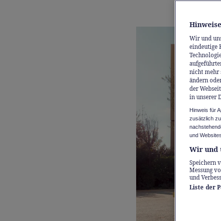
Leistung 
Hinweise
Wir und un
eindeutige 
Technologie
aufgeführte
nicht mehr 
ändern oder
der Webseit
in unserer 
Hinweis für 
zusätzlich z
nachstehende
und Websites
Wir und 
Speichern v
Messung vo
und Verbes
Liste der 