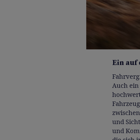
Ein auf
Fahrverg
Auch ein 
hochwerti
Fahrzeugs
zwischen
und Sich
und Komfo
die sich 