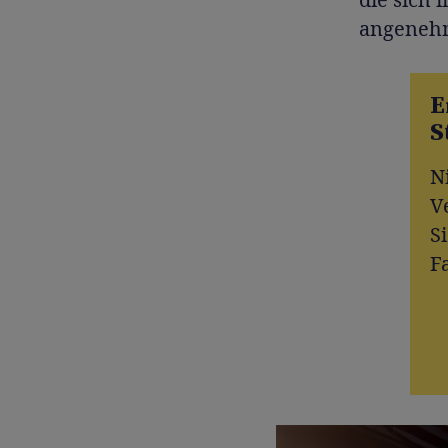
angenehm
E
S
N
V
S
F