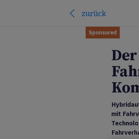
zurück
Sponsored
Der
Fah
Kom
Hybridau
mit Fahr
Technolo
Fahrverha