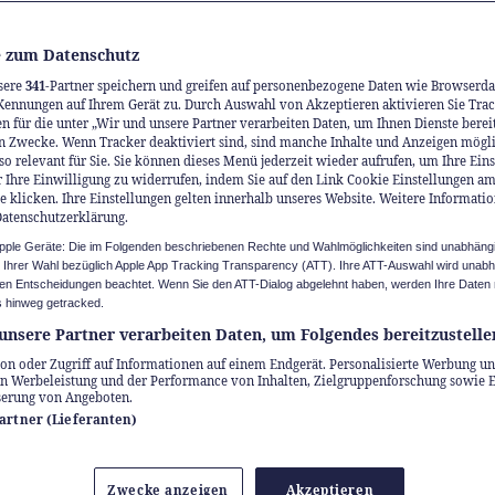
und Effizienz entscheiden muss.
 zum Datenschutz
sere
341
-Partner speichern und greifen auf personenbezogene Daten wie Browserda
Kennungen auf Ihrem Gerät zu. Durch Auswahl von Akzeptieren aktivieren Sie Trac
n für die unter „Wir und unsere Partner verarbeiten Daten, um Ihnen Dienste berei
n Zwecke. Wenn Tracker deaktiviert sind, sind manche Inhalte und Anzeigen mögl
so relevant für Sie. Sie können dieses Menü jederzeit wieder aufrufen, um Ihre Ein
 Ihre Einwilligung zu widerrufen, indem Sie auf den Link Cookie Einstellungen a
e klicken. Ihre Einstellungen gelten innerhalb unseres Website. Weitere Informatio
Datenschutzerklärung.
Apple Geräte: Die im Folgenden beschriebenen Rechte und Wahlmöglichkeiten sind unabhäng
u Ihrer Wahl bezüglich Apple App Tracking Transparency (ATT). Ihre ATT-Auswahl wird unab
n Entscheidungen beachtet. Wenn Sie den ATT-Dialog abgelehnt haben, werden Ihre Daten 
 hinweg getracked.
unsere Partner verarbeiten Daten, um Folgendes bereitzustelle
on oder Zugriff auf Informationen auf einem Endgerät. Personalisierte Werbung un
n Werbeleistung und der Performance von Inhalten, Zielgruppenforschung sowie 
serung von Angeboten.
Partner (Lieferanten)
Zwecke anzeigen
Akzeptieren