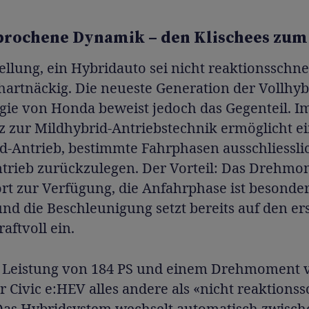
rochene Dynamik – den Klischees zum
ellung, ein Hybridauto sei nicht reaktionsschne
 hartnäckig. Die neueste Generation der Vollhyb
gie von Honda beweist jedoch das Gegenteil. I
z zur Mildhybrid-Antriebstechnik ermöglicht e
d-Antrieb, bestimmte Fahrphasen ausschliessli
ntrieb zurückzulegen. Der Vorteil: Das Drehm
ort zur Verfügung, die Anfahrphase ist besonde
 und die Beschleunigung setzt bereits auf den er
aftvoll ein.
r Leistung von 184 PS und einem Drehmoment 
r Civic e:HEV alles andere als «nicht reaktionss
Das Hybridsystem wechselt automatisch zwisch