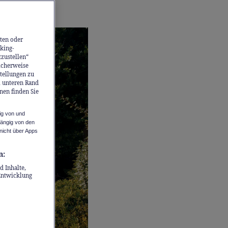
ten oder
king-
tzustellen“
icherweise
stellungen zu
m unteren Rand
nen finden Sie
ig von und
hängig von den
nicht über Apps
n:
d Inhalte,
Entwicklung