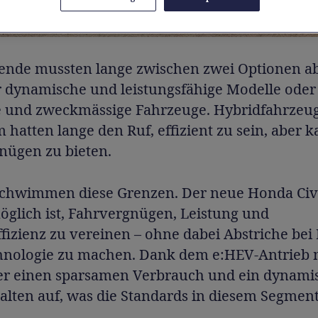
ende mussten lange zwischen zwei Optionen a
 dynamische und leistungsfähige Modelle oder
 und zweckmässige Fahrzeuge. Hybridfahrzeu
hatten lange den Ruf, effizient zu sein, aber 
nügen zu bieten.
chwimmen diese Grenzen. Der neue Honda Civic
öglich ist, Fahrvergnügen, Leistung und
fizienz zu vereinen – ohne dabei Abstriche bei
hnologie zu machen. Dank dem e:HEV-Antrieb 
 er einen sparsamen Verbrauch und ein dynami
alten auf, was die Standards in diesem Segmen