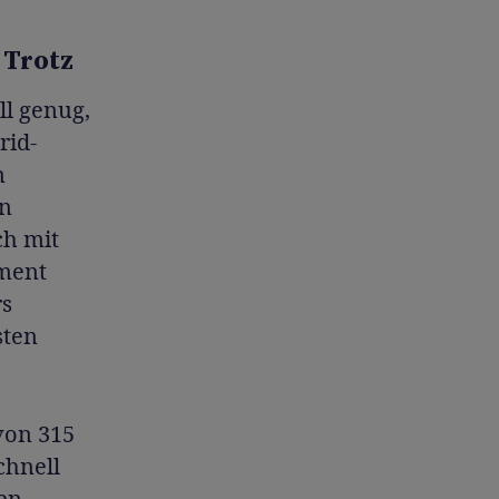
 Trotz
ll genug,
rid-
m
in
ch mit
oment
rs
sten
von 315
chnell
en