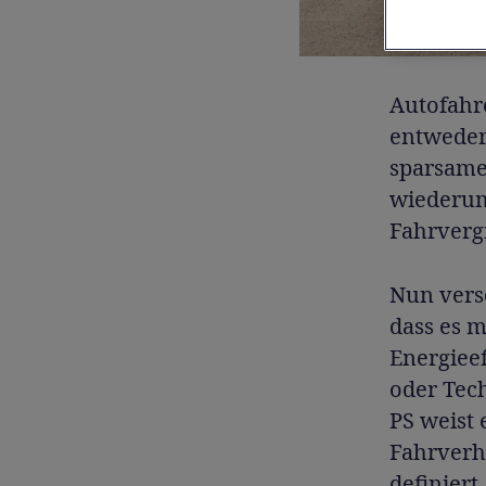
Autofahr
entweder
sparsame
wiederum 
Fahrverg
Nun vers
dass es m
Energieef
oder Tec
PS weist
Fahrverh
definiert.