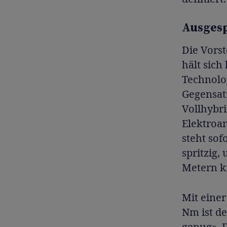
Ausgesp
Die Vorst
hält sich
Technolo
Gegensat
Vollhybri
Elektroa
steht sof
spritzig,
Metern kr
Mit eine
Nm ist de
genug». 