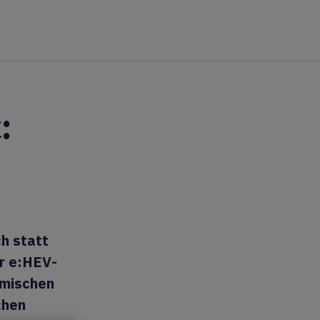
:
h statt
er e:HEV-
amischen
chen