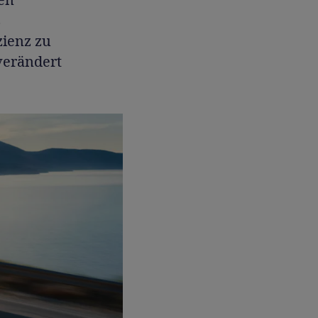
s
zienz zu
verändert