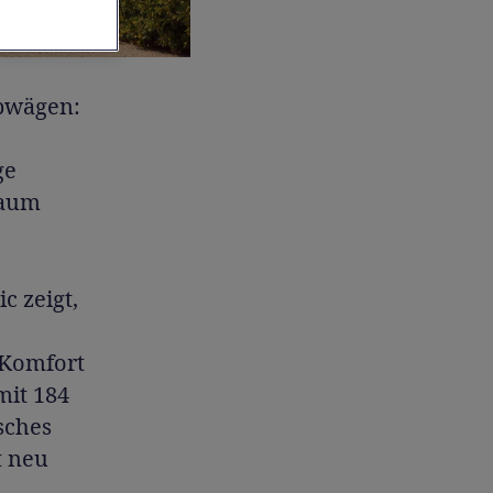
bwägen:
ge
kaum
 zeigt,
 Komfort
mit 184
sches
t neu