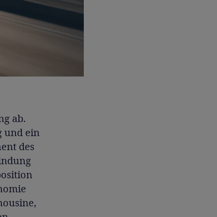
ng ab.
g und ein
ment des
bindung
osition
onomie
mousine,
en