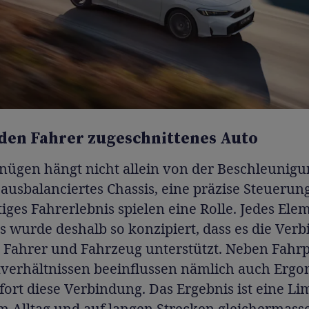
 den Fahrer zugeschnittenes Auto
nügen hängt nicht allein von der Beschleunigu
ausbalanciertes Chassis, eine präzise Steuerun
ges Fahrerlebnis spielen eine Rolle. Jedes Ele
 wurde deshalb so konzipiert, dass es die Ver
 Fahrer und Fahrzeug unterstützt. Neben Fahrp
tverhältnissen beeinflussen nämlich auch Erg
rt diese Verbindung. Das Ergebnis ist eine Li
im Alltag und auf langen Strecken gleichermass