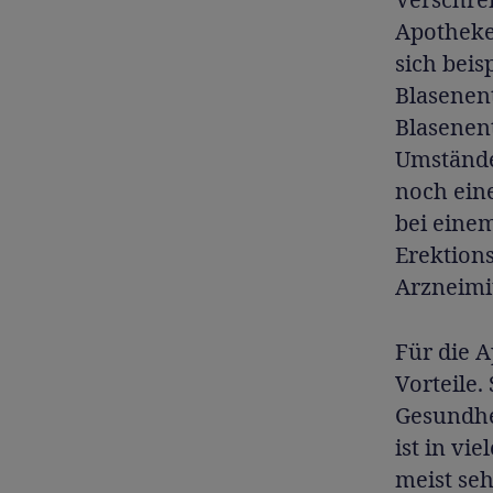
Apotheke
sich beis
Blasenen
Blasenen
Umstände
noch ein
bei eine
Erektion
Arzneimi
Für die 
Vorteile.
Gesundhe
ist in vi
meist se