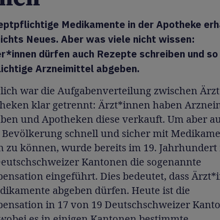
eptpflichtige Medikamente in der Apotheke erhä
 nichts Neues. Aber was viele nicht wissen:
r*innen dürfen auch Rezepte schreiben und so
ichtige Arzneimittel abgeben.
lich war die Aufgabenverteilung zwischen Ärz
heken klar getrennt: Ärzt*innen haben Arzneim
eben und Apotheken diese verkauft. Um aber au
e Bevölkerung schnell und sicher mit Medikam
n zu können, wurde bereits im 19. Jahrhundert 
Deutschschweizer Kantonen die sogenannte
pensation eingeführt. Dies bedeutet, dass Ärzt
edikamente abgeben dürfen. Heute ist die
spensation in 17 von 19 Deutschschweizer Kant
 wobei es in einigen Kantonen bestimmte