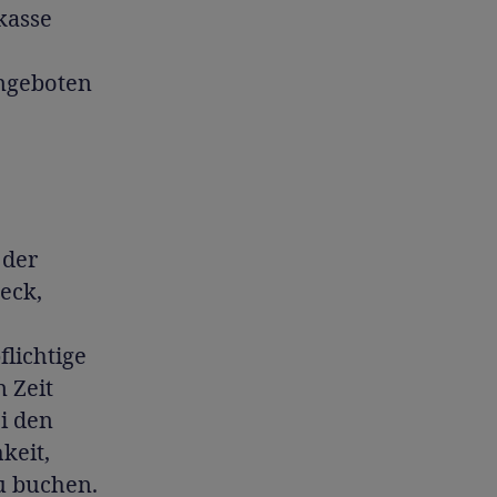
kasse
angeboten
 der
eck,
lichtige
 Zeit
i den
keit,
zu buchen.