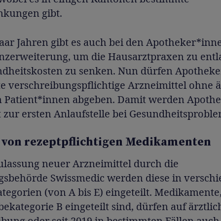
nkungen gibt.
paar Jahren gibt es auch bei den Apotheker*inn
zerweiterung, um die Hausarztpraxen zu entl
ndheitskosten zu senken. Nun dürfen Apothek
 verschreibungspflichtige Arzneimittel ohne ä
n Patient*innen abgeben. Damit werden Apoth
 zur ersten Anlaufstelle bei Gesundheitsprobl
von rezeptpflichtigen Medikamenten
ulassung neuer Arzneimittel durch die
gsbehörde Swissmedic werden diese in versch
egorien (von A bis E) eingeteilt. Medikamente,
ekategorie B eingeteilt sind, dürfen auf ärztlic
ibung oder seit 2019 in bestimmten Fällen auch