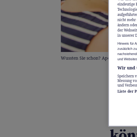
eindeutige 
Technologie
aufgeführte
nicht mehr 
ändern oder
der Webseit
in unserer 
Hinweis für 
zusätzlich z
nachstehende
Wussten Sie schon? Apotheker*innen
und Websites
Wir und 
Speichern v
Sponsor
Messung vo
und Verbes
Liste der 
War
Med
kön