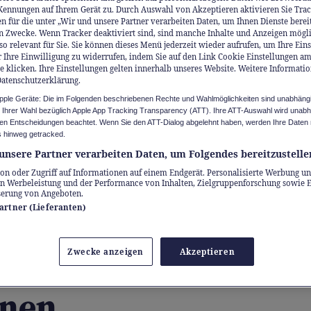
Kennungen auf Ihrem Gerät zu. Durch Auswahl von Akzeptieren aktivieren Sie Trac
n für die unter „Wir und unsere Partner verarbeiten Daten, um Ihnen Dienste berei
n Zwecke. Wenn Tracker deaktiviert sind, sind manche Inhalte und Anzeigen mögl
so relevant für Sie. Sie können dieses Menü jederzeit wieder aufrufen, um Ihre Ein
 Ihre Einwilligung zu widerrufen, indem Sie auf den Link Cookie Einstellungen a
e klicken. Ihre Einstellungen gelten innerhalb unseres Website. Weitere Informatio
Datenschutzerklärung.
Apple Geräte: Die im Folgenden beschriebenen Rechte und Wahlmöglichkeiten sind unabhäng
u Ihrer Wahl bezüglich Apple App Tracking Transparency (ATT). Ihre ATT-Auswahl wird unab
n Entscheidungen beachtet. Wenn Sie den ATT-Dialog abgelehnt haben, werden Ihre Daten 
 wie Thomas Dössegger von der Löwen-Apotheke Dietikon können a
 hinweg getracked.
unsere Partner verarbeiten Daten, um Folgendes bereitzustelle
on oder Zugriff auf Informationen auf einem Endgerät. Personalisierte Werbung un
ed
n Werbeleistung und der Performance von Inhalten, Zielgruppenforschung sowie 
serung von Angeboten.
Partner (Lieferanten)
um Apotheken
Zwecke anzeigen
Akzeptieren
ikamente verschre
nen