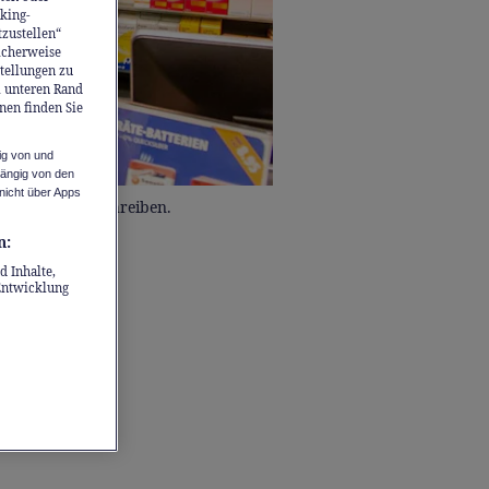
king-
tzustellen“
icherweise
stellungen zu
m unteren Rand
nen finden Sie
ig von und
hängig von den
nicht über Apps
uch Rezepte schreiben.
n:
d Inhalte,
Entwicklung
iben