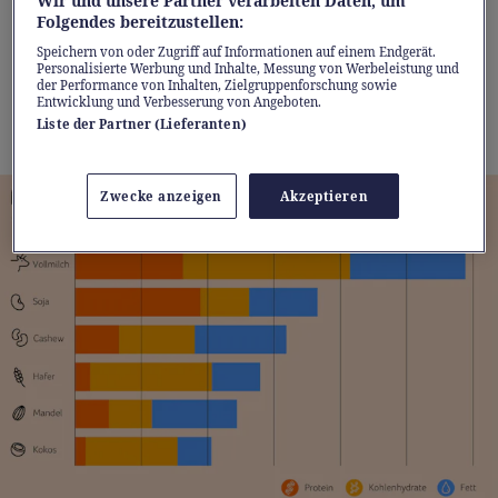
Hauptbestandteile unserer Lebensmittel,
Wir und unsere Partner verarbeiten Daten, um
Folgendes bereitzustellen:
auch bekannt als Makronährstoffe. Nicht nur
Speichern von oder Zugriff auf Informationen auf einem Endgerät.
die Menge der Nährstoffe zählt, sondern
Personalisierte Werbung und Inhalte, Messung von Werbeleistung und
der Performance von Inhalten, Zielgruppenforschung sowie
auch, wie gut unser Körper sie verwerten
Entwicklung und Verbesserung von Angeboten.
kann. Bei beidem punktet Milch.
Liste der Partner (Lieferanten)
Zwecke anzeigen
Akzeptieren