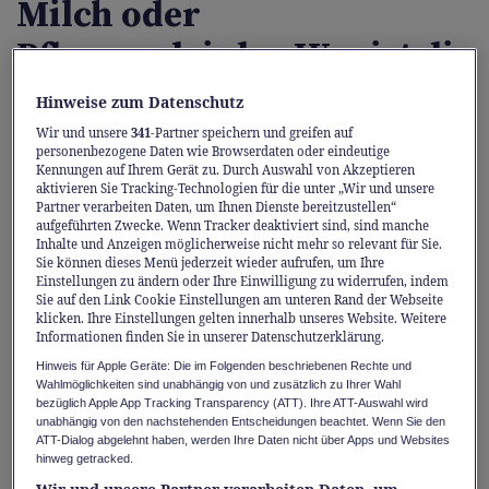
Milch oder
Pflanzendrinks: Was ist die
bessere Wahl?
Hinweise zum Datenschutz
Wir und unsere
341
-Partner speichern und greifen auf
Die Vielfalt der Pflanzendrinks wie Hafer
personenbezogene Daten wie Browserdaten oder eindeutige
Kennungen auf Ihrem Gerät zu. Durch Auswahl von Akzeptieren
oder Soja ist gross und oft werden sie
aktivieren Sie Tracking-Technologien für die unter „Wir und unsere
Partner verarbeiten Daten, um Ihnen Dienste bereitzustellen“
fälschlicherweise der Milch gleichgestellt.
aufgeführten Zwecke. Wenn Tracker deaktiviert sind, sind manche
Dass es sich um unterschiedliche
Inhalte und Anzeigen möglicherweise nicht mehr so relevant für Sie.
Sie können dieses Menü jederzeit wieder aufrufen, um Ihre
Lebensmittel handelt, zeigt eine aktuelle
Einstellungen zu ändern oder Ihre Einwilligung zu widerrufen, indem
Sie auf den Link Cookie Einstellungen am unteren Rand der Webseite
Studie aus der Schweiz, die den
klicken. Ihre Einstellungen gelten innerhalb unseres Website. Weitere
Informationen finden Sie in unserer Datenschutzerklärung.
Nährstoffgehalt und die Qualität der
Hinweis für Apple Geräte: Die im Folgenden beschriebenen Rechte und
verschiedenen Lebensmittel untersucht
Wahlmöglichkeiten sind unabhängig von und zusätzlich zu Ihrer Wahl
hat.
bezüglich Apple App Tracking Transparency (ATT). Ihre ATT-Auswahl wird
unabhängig von den nachstehenden Entscheidungen beachtet. Wenn Sie den
ATT-Dialog abgelehnt haben, werden Ihre Daten nicht über Apps und Websites
Kohlenhydrate, Fette und Proteine sind
hinweg getracked.