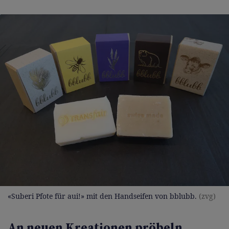
«Suberi Pfote für aui!» mit den Handseifen von bblubb.
(zvg)
An neuen Kreationen pröbeln