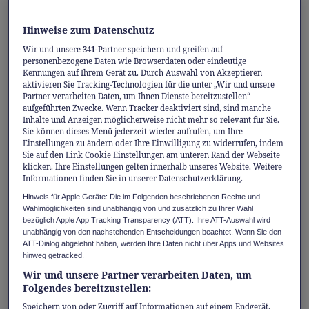
aufgehenden Sonne in nichts nachsteht,
begrüsst mich Simone Regli im Seifenatelier.
Hinweise zum Datenschutz
Genauer im Hygieneraum der Stiftung
Wir und unsere
341
-Partner speichern und greifen auf
Transfair in Thun, einer Stiftung für
personenbezogene Daten wie Browserdaten oder eindeutige
Kennungen auf Ihrem Gerät zu. Durch Auswahl von Akzeptieren
berufliche Integration. Hier siedet die 54-
aktivieren Sie Tracking-Technologien für die unter „Wir und unsere
Partner verarbeiten Daten, um Ihnen Dienste bereitzustellen“
Jährige gemeinsam mit vielen helfenden
aufgeführten Zwecke. Wenn Tracker deaktiviert sind, sind manche
Händen ihre Seifen unter dem Claim bblubb –
Inhalte und Anzeigen möglicherweise nicht mehr so relevant für Sie.
Sie können dieses Menü jederzeit wieder aufrufen, um Ihre
die Berner Seifenmanufaktur. Es ist vom
Einstellungen zu ändern oder Ihre Einwilligung zu widerrufen, indem
Sie auf den Link Cookie Einstellungen am unteren Rand der Webseite
ersten Moment an offensichtlich: Diese Frau
klicken. Ihre Einstellungen gelten innerhalb unseres Website. Weitere
liebt, was sie tut. «Seifen machen ist wie
Informationen finden Sie in unserer Datenschutzerklärung.
Kuchen backen, aber ohne Kalorien und
Hinweis für Apple Geräte: Die im Folgenden beschriebenen Rechte und
Wahlmöglichkeiten sind unabhängig von und zusätzlich zu Ihrer Wahl
Altlasten – das ist mega!», bemerkt Regli.Das
bezüglich Apple App Tracking Transparency (ATT). Ihre ATT-Auswahl wird
erste Mal stand sie vor rund 25 Jahren in der
unabhängig von den nachstehenden Entscheidungen beachtet. Wenn Sie den
ATT-Dialog abgelehnt haben, werden Ihre Daten nicht über Apps und Websites
Back-, exgüsee: Seifenstube. Ihre Passion
hinweg getracked.
wuchs aus einem Nebenjob während ihrer
Wir und unsere Partner verarbeiten Daten, um
Folgendes bereitzustellen:
Ausbildung zur Bewegungspädagogin. Sie
Speichern von oder Zugriff auf Informationen auf einem Endgerät.