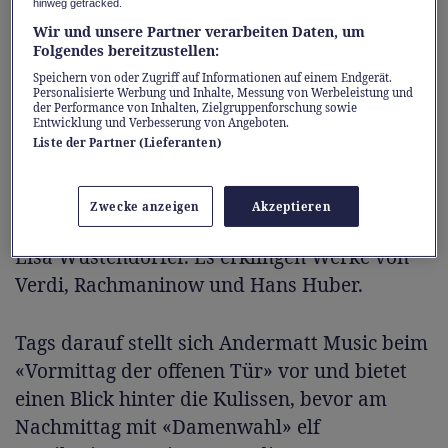
die gleich einen Einblick in die drei
hinweg getracked.
Programmschwerpunkte «World Stage —
Wir und unsere Partner verarbeiten Daten, um
Folgendes bereitzustellen:
Weltbühne», «Swiss Orchestra — Schweizer
Speichern von oder Zugriff auf Informationen auf einem Endgerät.
Klassik» sowie «Local Roots — Heimatklänge»
Personalisierte Werbung und Inhalte, Messung von Werbeleistung und
der Performance von Inhalten, Zielgruppenforschung sowie
bietet.
Entwicklung und Verbesserung von Angeboten.
Liste der Partner (Lieferanten)
Zum ersten Konzert begrüsst Andermatt
Music die Pianistin Olga Scheps sowie das
Zwecke anzeigen
Akzeptieren
Swiss Orchestra unter der Leitung von Lena-
Lisa Wüstendörfer. Es erklingen Werke von
Verdi, Rachmaninow und Hans Huber.
Tags darauf stellt sich Andermatt Music beim
«Vormittag der offenen Tür» vor und bietet
einen Blick hinter die Kulissen, bevor am
Nachmittag mit «Damenwahl» elf