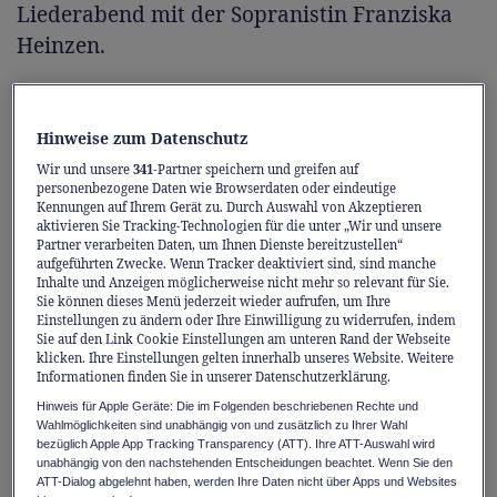
Liederabend mit der Sopranistin Franziska
Heinzen.
Am Sonntag folgt eine Sonderführung durch
die Dauerausstellung über Goethe in der
Hinweise zum Datenschutz
Schweiz mit Co-Kuratorin Margrit Wyder.
Wir und unsere
341
-Partner speichern und greifen auf
personenbezogene Daten wie Browserdaten oder eindeutige
Hier stellt Isabel Karajan Frauen vor, die im
Kennungen auf Ihrem Gerät zu. Durch Auswahl von Akzeptieren
aktivieren Sie Tracking-Technologien für die unter „Wir und unsere
Zusammenhang mit Goethes Gotthardreisen
Partner verarbeiten Daten, um Ihnen Dienste bereitzustellen“
stehen. Abschliessend gibt Michael Schwyter
aufgeführten Zwecke. Wenn Tracker deaktiviert sind, sind manche
Inhalte und Anzeigen möglicherweise nicht mehr so relevant für Sie.
eine Theaterperformance in der
Sie können dieses Menü jederzeit wieder aufrufen, um Ihre
Einstellungen zu ändern oder Ihre Einwilligung zu widerrufen, indem
Kristallkaverne.
Sie auf den Link Cookie Einstellungen am unteren Rand der Webseite
klicken. Ihre Einstellungen gelten innerhalb unseres Website. Weitere
Informationen finden Sie in unserer Datenschutzerklärung.
Glanzvolle Saisoneröffnung
Hinweis für Apple Geräte: Die im Folgenden beschriebenen Rechte und
Wahlmöglichkeiten sind unabhängig von und zusätzlich zu Ihrer Wahl
Am Wochenende vom 28. und 29. September
bezüglich Apple App Tracking Transparency (ATT). Ihre ATT-Auswahl wird
2024 erfolgt die feierliche Saisoneröffnung,
unabhängig von den nachstehenden Entscheidungen beachtet. Wenn Sie den
ATT-Dialog abgelehnt haben, werden Ihre Daten nicht über Apps und Websites