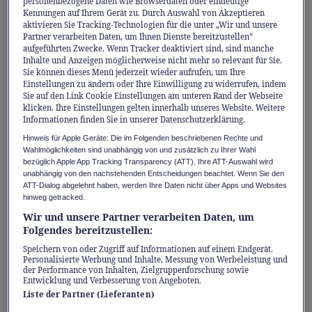
personenbezogene Daten wie Browserdaten oder eindeutige
Social Media, Online-Archive und
Kennungen auf Ihrem Gerät zu. Durch Auswahl von Akzeptieren
Suchmaschinen haben den Zugang zu
aktivieren Sie Tracking-Technologien für die unter „Wir und unsere
Partner verarbeiten Daten, um Ihnen Dienste bereitzustellen“
kreativen Werken und deren Wertschätzung
aufgeführten Zwecke. Wenn Tracker deaktiviert sind, sind manche
Inhalte und Anzeigen möglicherweise nicht mehr so relevant für Sie.
grundlegend verändert. Als Jugendlicher bin
Sie können dieses Menü jederzeit wieder aufrufen, um Ihre
ich jeweils am Mittwochnachmittag mit dem
Einstellungen zu ändern oder Ihre Einwilligung zu widerrufen, indem
Sie auf den Link Cookie Einstellungen am unteren Rand der Webseite
Zug aus dem Aargau nach Zürich gefahren,
klicken. Ihre Einstellungen gelten innerhalb unseres Website. Weitere
Informationen finden Sie in unserer Datenschutzerklärung.
um stundenlang Plattenläden nach Neuheiten
Hinweis für Apple Geräte: Die im Folgenden beschriebenen Rechte und
und Raritäten zu durchforsten.
Wahlmöglichkeiten sind unabhängig von und zusätzlich zu Ihrer Wahl
bezüglich Apple App Tracking Transparency (ATT). Ihre ATT-Auswahl wird
unabhängig von den nachstehenden Entscheidungen beachtet. Wenn Sie den
Heute reicht ein Klick im Internet, um sofort
ATT-Dialog abgelehnt haben, werden Ihre Daten nicht über Apps und Websites
hinweg getracked.
darauf zugreifen zu können. Das vereinfacht
Wir und unsere Partner verarbeiten Daten, um
den Zugang und sorgt dafür, dass ich heute
Folgendes bereitzustellen:
auch Werke hören oder lesen kann, die längst
Speichern von oder Zugriff auf Informationen auf einem Endgerät.
vergriffen und im Original nur noch zu
Personalisierte Werbung und Inhalte, Messung von Werbeleistung und
der Performance von Inhalten, Zielgruppenforschung sowie
exorbitanten Preisen erhältlich sind. Das
Entwicklung und Verbesserung von Angeboten.
Liste der Partner (Lieferanten)
Erlebnis ist aber dadurch ein völlig anderes